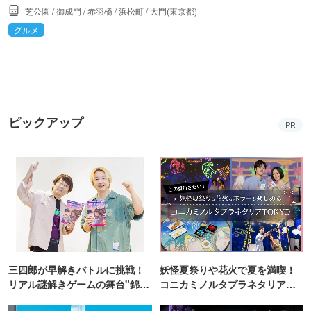
芝公園
/
御成門
/
赤羽橋
/
浜松町
/
大門(東京都)
グルメ
ピックアップ
PR
三四郎が早解きバトルに挑戦！
妖怪夏祭りや花火で夏を満喫！
リアル謎解きゲームの舞台"錦糸
コニカミノルタプラネタリア
町PARCO・楽天地"を巡る！
TOKYO