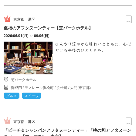
東京都
港区
至福のアフタヌーンティー【芝パークホテル】
2026/06/01(月) ～ 09/06(日)
ひんやり涼やかな味わいとともに、心ほ
どける午後のひとときを。
芝パークホテル
御成門
/
モノレール浜松町
/
浜松町
/
大門(東京都)
グルメ
スイーツ
東京都
港区
「ピーチ＆シャンパンアフタヌーンティー」「桃の和アフタヌーン