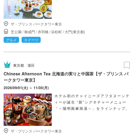
ザ・プリンス パークタワー東京
芝公園
/
御成門
/
赤羽橋
/
浜松町
/
大門(東京都)
グルメ
スイーツ
東京都
港区
Chinese Afternoon Tea 北海道の実りと中国茶【ザ・プリンス パ
ークタワー東京】
2026/09/01(火) ～ 11/30(月)
ホテル初のチャイニーズアフタヌーンテ
ィーが誕生 “新”シグネチャーメニュー
「～陽明殿麻辣湯～」をラインナップ。
ザ・プリンス パークタワー東京