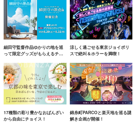
細田守監督作品ゆかりの地を巡
涼しく過ごせる東京ジョイポリ
って限定グッズがもらえるチャ
スで絶叫＆ホラーを満喫！
ンス！
17種類の彩り豊かなおばんざい
錦糸町PARCOと楽天地を巡る謎
から自由にチョイス！
解き企画が開催！