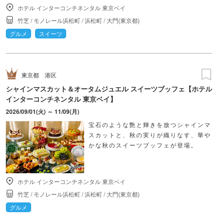
ホテル インターコンチネンタル 東京ベイ
竹芝
/
モノレール浜松町
/
浜松町
/
大門(東京都)
グルメ
スイーツ
東京都
港区
シャインマスカット＆オータムジュエル スイーツブッフェ【ホテル
インターコンチネンタル 東京ベイ】
2026/09/01(火) ～ 11/09(月)
宝石のような艶と輝きを放つシャインマ
スカットと、秋の実りが織りなす、華や
かな秋のスイーツブッフェが登場。
ホテル インターコンチネンタル 東京ベイ
竹芝
/
モノレール浜松町
/
浜松町
/
大門(東京都)
グルメ