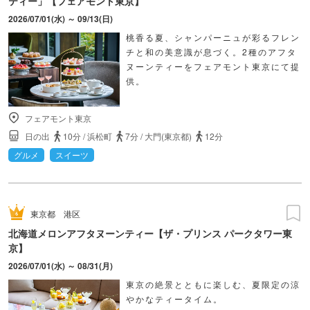
ティー」【フェアモント東京】
2026/07/01(水) ～ 09/13(日)
桃香る夏、シャンパーニュが彩るフレン
チと和の美意識が息づく。2種のアフタ
ヌーンティーをフェアモント東京にて提
供。
フェアモント東京
日の出
10分
/
浜松町
7分
/
大門(東京都)
12分
グルメ
スイーツ
東京都
港区
北海道メロンアフタヌーンティー【ザ・プリンス パークタワー東
京】
2026/07/01(水) ～ 08/31(月)
東京の絶景とともに楽しむ、夏限定の涼
やかなティータイム。