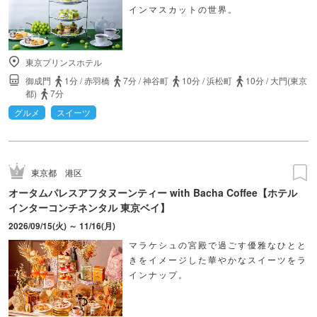
インマスカットの世界。
東京プリンスホテル
御成門
1分
/
赤羽橋
7分
/
神谷町
10分
/
浜松町
10分
/
大門(東京
都)
7分
グルメ
スイーツ
東京都
港区
オータムパレスアフタヌーンティー with Bacha Coffee【ホテル
インターコンチネンタル 東京ベイ】
2026/09/15(火) ～ 11/16(月)
マラケシュの宮殿で過ごす優雅なひとと
きをイメージした華やかなスイーツをラ
インナップ。