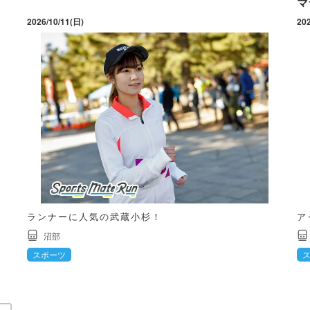
マ
2026/10/11(日)
20
ランナーに人気の武蔵小杉！
ア
沼部
スポーツ