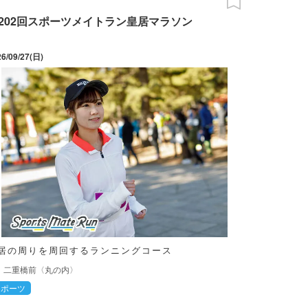
202回スポーツメイトラン皇居マラソン
26/09/27(日)
居の周りを周回するランニングコース
二重橋前〈丸の内〉
スポーツ