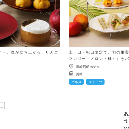
ィー。炎が立ち上がる、りんご
土・日・祝日限定で、旬の果実
マンゴー・メロン・桃～』を
川崎日航ホテル
川崎
グルメ
スイーツ
あ
う
20