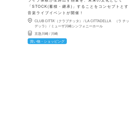
「STOCK(蓄積・継承)」することをコンセプトと
⾳楽ライブイベントが開催！
CLUB CITTA'（クラブチッタ）
/
LA CITTADELLA （ラ チ
デッラ）
/
ミューザ川崎シンフォニーホール
京急川崎
/
川崎
買い物・ショッピング