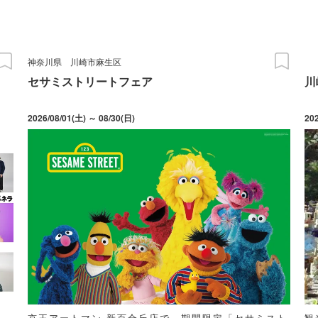
神奈川県
川崎市麻生区
セサミストリートフェア
川
2026/08/01(土) ～ 08/30(日)
20
京王アートマン 新百合丘店で、期間限定「セサミスト
観