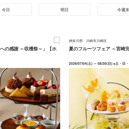
今日
明日
今週
神奈川県
川崎市川崎区
への感謝 ～収穫祭～」【ホ
夏のフルーツフェア ～宮崎
2026/07/04(土) ～ 08/30(日) ※土