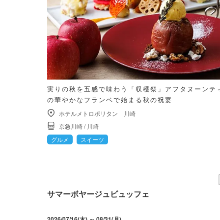
実りの秋を五感で味わう「収穫祭」アフタヌーンテ
の華やかなフランベで始まる秋の祝宴
ホテルメトロポリタン 川崎
京急川崎
/
川崎
グルメ
スイーツ
サマーボヤージュビュッフェ
2026/07/16(木) ～ 08/31(月)