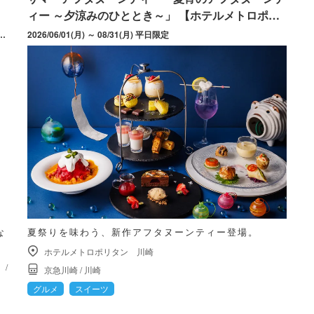
ィー ～夕涼みのひととき～」 【ホテルメトロポリ
タン 川崎】
（金）～10月25日（日） 川崎バル祭り：2026年10月25日（日）～11月1日（日）
2026/06/01(月) ～ 08/31(月) 平日限定
な
夏祭りを味わう、新作アフタヌーンティー登場。
ホテルメトロポリタン 川崎
）
/
京急川崎
/
川崎
グルメ
スイーツ