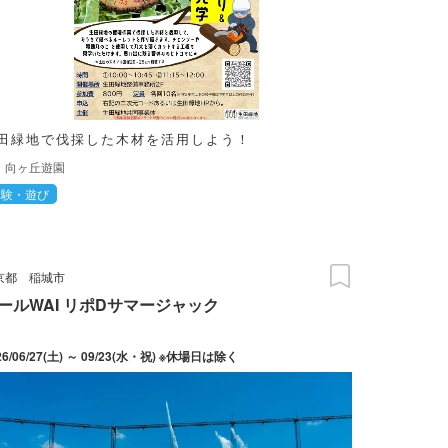
田緑地で伐採した木材を活用しよう！
向ヶ丘遊園
体験・遊び
京都
稲城市
ールWAI リポDサマージャック
26/06/27(土) ～ 09/23(水・祝) ※休場日は除く