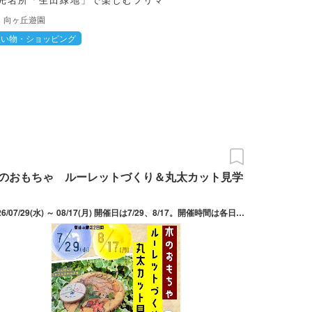
向ヶ丘遊園
買い物・ショッピング
のおもちゃ ルーレットづくり＆丸太カット見学
2026/07/29(水) ～ 08/17(月) 開催日は7/29、8/17。開催時間は各日1回目 10:00～10:45、2回目 11:15～12:00。