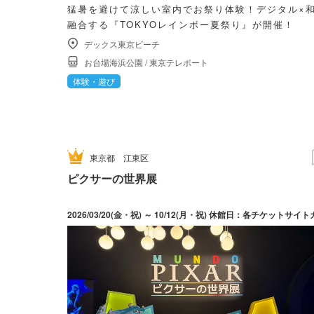
猛暑を避けて涼しい室内でお祭り体験！デジタル×
融合する『TOKYOレインボー夏祭り』が開催！
デックス東京ビーチ
お台場海浜公園
/
東京テレポート
体験・遊び
東京都
江東区
ピクサーの世界展