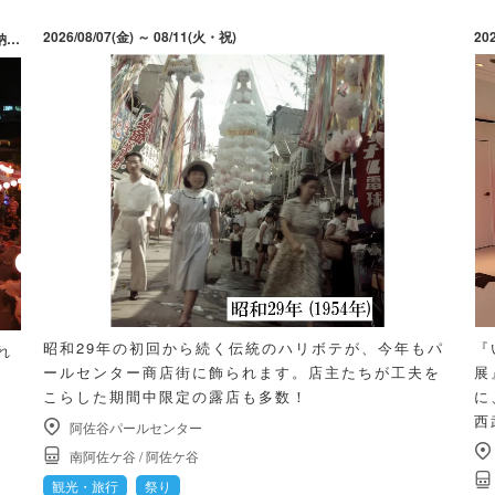
2026/08/07(金) ～ 08/11(火・祝)
20
日)
昭和29年の初回から続く伝統のハリボテが、今年もパ
『
れ
ールセンター商店街に飾られます。店主たちが工夫を
展
こらした期間中限定の露店も多数！
に
西
阿佐谷パールセンター
南阿佐ケ谷
/
阿佐ケ谷
観光・旅行
祭り