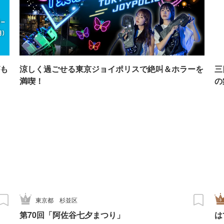
も
涼しく過ごせる東京ジョイポリスで絶叫＆ホラーを
三
満喫！
の
東京都
杉並区
第70回「阿佐谷七夕まつり」
は