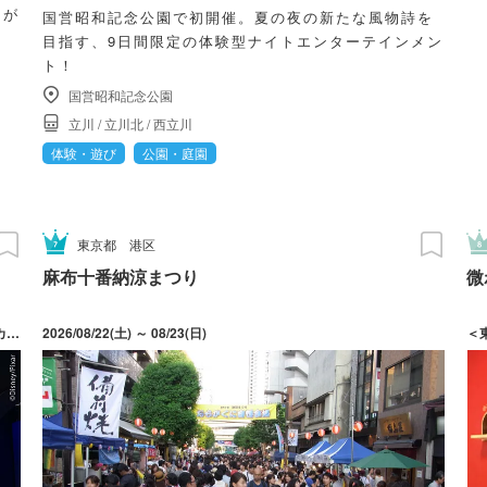
和が
国営昭和記念公園で初開催。夏の夜の新たな風物詩を
目指す、9日間限定の体験型ナイトエンターテインメン
ト！
国営昭和記念公園
立川
/
立川北
/
西立川
体験・遊び
公園・庭園
東京都
港区
麻布十番納涼まつり
微
2026/03/20(金・祝) ～ 10/12(月・祝) 休館日：各チケットサイトカレンダーにてご確認ください。
2026/08/22(土) ～ 08/23(日)