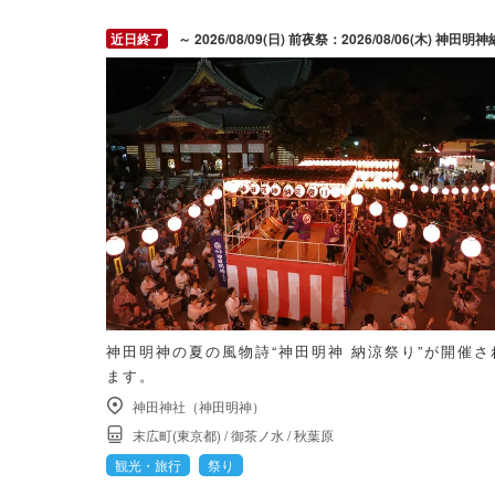
～ 2026/08/09(日) 前夜祭：2026/08/06(木) 神田明神納涼祭り：2026/08/07(金) ～ 2026/08/09(
神田明神の夏の風物詩“神田明神 納涼祭り”が開催さ
ます。
神田神社（神田明神）
末広町(東京都)
/
御茶ノ水
/
秋葉原
観光・旅行
祭り