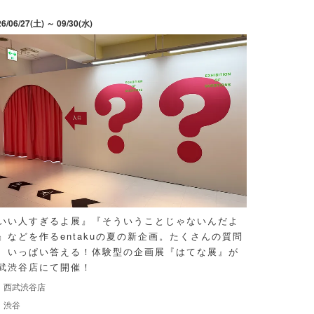
26/06/27(土) ～ 09/30(水)
いい人すぎるよ展』『そういうことじゃないんだよ
』などを作るentakuの夏の新企画。たくさんの質問
、いっぱい答える！体験型の企画展『はてな展』が
武渋谷店にて開催！
西武渋谷店
渋谷