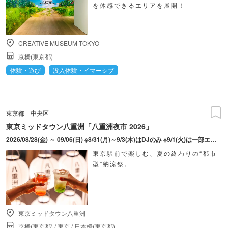
を体感できるエリアを展開！
CREATIVE MUSEUM TOKYO
京橋(東京都)
体験・遊び
没入体験・イマーシブ
東京都
中央区
東京ミッドタウン八重洲「八重洲夜市 2026」
2026/08/28(金) ～ 09/06(日) ※8/31(月)～9/3(木)はDJのみ ※9/1(火)は一部エリア貸切予定
東京駅前で楽しむ、夏の終わりの“都市
型”納涼祭。
東京ミッドタウン八重洲
京橋(東京都)
/
東京
/
日本橋(東京都)