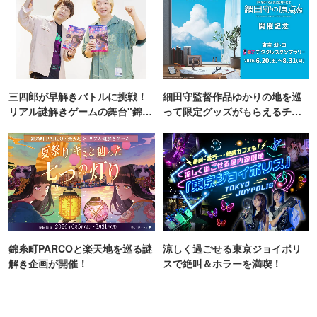
三四郎が早解きバトルに挑戦！
細田守監督作品ゆかりの地を巡
リアル謎解きゲームの舞台"錦糸
って限定グッズがもらえるチャ
町PARCO・楽天地"を巡る！
ンス！
錦糸町PARCOと楽天地を巡る謎
涼しく過ごせる東京ジョイポリ
解き企画が開催！
スで絶叫＆ホラーを満喫！