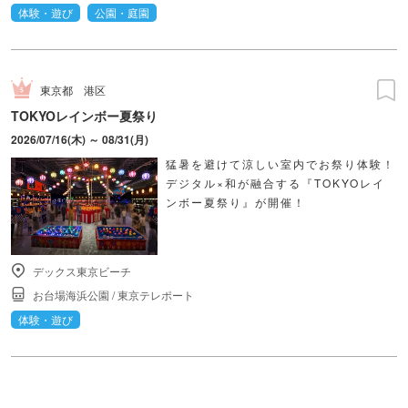
体験・遊び
公園・庭園
東京都
港区
TOKYOレインボー夏祭り
2026/07/16(木) ～ 08/31(月)
猛暑を避けて涼しい室内でお祭り体験！
デジタル×和が融合する『TOKYOレイ
ンボー夏祭り』が開催！
デックス東京ビーチ
お台場海浜公園
/
東京テレポート
体験・遊び