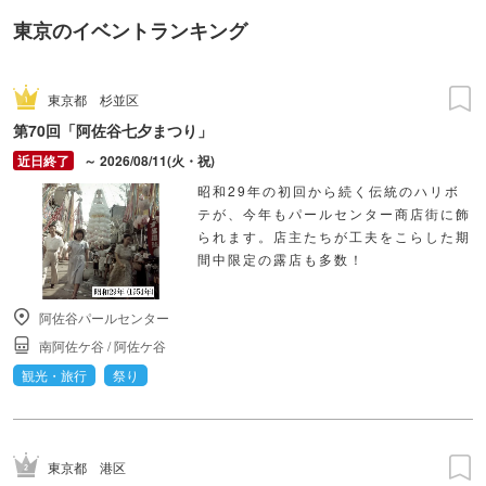
東京のイベントランキング
東京都
杉並区
第70回「阿佐谷七夕まつり」
～ 2026/08/11(火・祝)
昭和29年の初回から続く伝統のハリボ
テが、今年もパールセンター商店街に飾
られます。店主たちが工夫をこらした期
間中限定の露店も多数！
阿佐谷パールセンター
南阿佐ケ谷
/
阿佐ケ谷
観光・旅行
祭り
東京都
港区