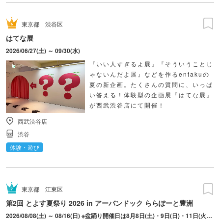
東京都
渋谷区
はてな展
2026/06/27(土) ～ 09/30(水)
『いい人すぎるよ展』『そういうことじ
ゃないんだよ展』などを作るentakuの
夏の新企画。たくさんの質問に、いっぱ
い答える！体験型の企画展『はてな展』
が西武渋谷店にて開催！
西武渋谷店
渋谷
体験・遊び
東京都
江東区
第2回 とよす夏祭り 2026 in アーバンドック ららぽーと豊洲
2026/08/08(土) ～ 08/16(日) ※盆踊り開催日は8月8日(土)・9日(日)・11日(火・祝)・15日(土)・16日(日)のみ。 ※縁日およびキッチンカーについては期間中の全日程営業予定。 ※開催コンテンツは日によって異なります。