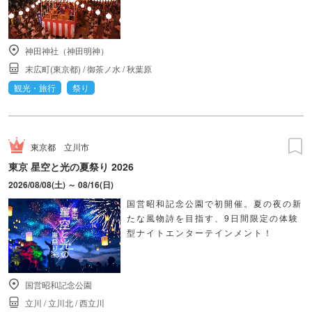
神田神社（神田明神）
末広町(東京都)
/
御茶ノ水
/
秋葉原
観光・旅行
祭り
東京都
立川市
東京 星空と光の夏祭り 2026
2026/08/08(土) ～ 08/16(日)
国営昭和記念公園で初開催。夏の夜の新
たな風物詩を目指す、9日間限定の体験
型ナイトエンターテインメント！
国営昭和記念公園
立川
/
立川北
/
西立川