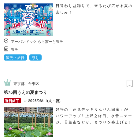
日替わり盆踊りで、来るたび広がる夏の
楽しみ！
アーバンドック ららぽーと豊洲
豊洲
観光・旅行
祭り
東京都
台東区
第75回うえの夏まつり
～ 2026/08/11(火・祝)
好評の「蓮見デッキりんりん回廊」が、
パワーアップ‼ 上野之縁日、水音ステー
ジ、骨董市などが、まつりを盛上げる‼