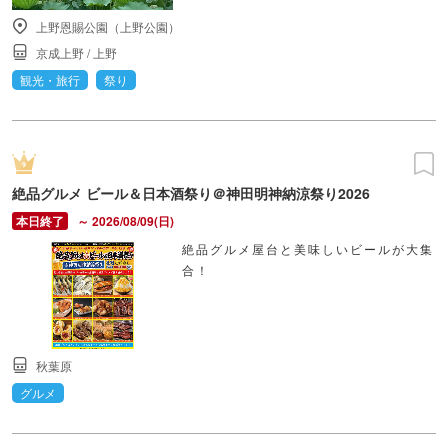
上野恩賜公園（上野公園）
京成上野
/
上野
観光・旅行
祭り
絶品グルメ ビール＆日本酒祭り＠神田明神納涼祭り2026
～ 2026/08/09(日)
絶品グルメ屋台と美味しいビールが大集
合！
秋葉原
グルメ