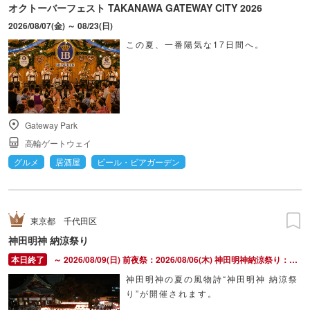
オクトーバーフェスト TAKANAWA GATEWAY CITY 2026
2026/08/07(金) ～ 08/23(日)
この夏、一番陽気な17日間へ。
Gateway Park
高輪ゲートウェイ
グルメ
居酒屋
ビール・ビアガーデン
東京都
千代田区
神田明神 納涼祭り
～ 2026/08/09(日) 前夜祭：2026/08/06(木) 神田明神納涼祭り：2026/08/07(金) ～ 2026/08/09(日)
神田明神の夏の風物詩“神田明神 納涼祭
り”が開催されます。