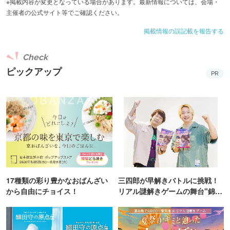
※掲載内容が変更となっている場合があります。最新情報については、会場・
主催者の公式サイト等でご確認ください。
工房Karin／菓子屋中島／菓匠栗山／Sorairo／此処菓子店
／豆はな／あいうえおかし／星製粉所 BAKE LAB／おやつ
掲載情報の誤記載を報告する
やcoe／黒滝洋菓子店／Honey Moon
Check
ピックアップ
【器・クラフト】
PR
陽窯（ようよう）
【どら焼き特集】
菓子屋中島／菓匠栗山／Sorairo／此処菓子店／豆はな／あ
いうえおかし
6月21日（日）
17種類の彩り豊かなおばんざい
三四郎が早解きバトルに挑戦！
【お茶・お菓子】
から自由にチョイス！
リアル謎解きゲームの舞台"錦糸
駄農園／髙塚園／さとうち／一煎ISSEN／創業明治年間 川
町PARCO・楽天地"を巡る！
本屋茶舗（※一煎ISSENブースにて販売）／茶ノ花／茶海
堂／茶兎茉莉 ChaUsa Jasmin／和紅茶専門店レインブラン