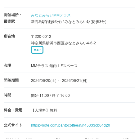
焼菓子など、お茶時間を彩るスイーツも多数登場します。
開催場所・
みなとみらいMMテラス
さらに今回は、お茶にぴったりの「どら焼き」を特集。定
最寄駅
新高島駅(徒歩3分) / みなとみらい駅(徒歩3分)
番のどら焼きから季節の果物を使ったもの、米粉を使用し
たどら焼きまで、各店自慢の味が勢揃いします。
所在地
〒220-0012
神奈川県横浜市西区みなとみらい4-6-2
MAP
会場では、お茶の試飲（テイスティング）も実施予定。お
気に入りのお茶やお菓子を探しながら、ご自宅でのお茶時
会場
MMテラス 館内１Fスペース
間を豊かにする器やクラフト作品との出会いも楽しめま
す。この機会に足を運んでみてはいかがでしょうか。
開催期間
2026/06/20(土) ～ 2026/06/21(日)
【出店者一覧】
時間
開始 11:00 / 終了 16:00
6月20日（土）
料金・費用
【入場料】無料
【お茶・お菓子】
斉藤茶園／駄農園／村茶季園／茶ノ花／茶箱 TEA&CRAFT
公式サイト
https://note.com/pantocoffee/n/n45333cb64d20
／いわしや／茶海堂／茶兎茉莉 ChaUsa Jasmin／和紅茶専
門店レインブラントティー／LAKSHMI TEA BOUTIQUE／