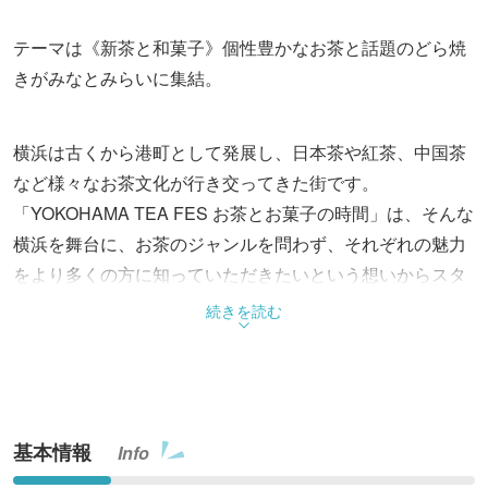
テーマは《新茶と和菓子》個性豊かなお茶と話題のどら焼
きがみなとみらいに集結。
横浜は古くから港町として発展し、日本茶や紅茶、中国茶
など様々なお茶文化が行き交ってきた街です。
「YOKOHAMA TEA FES お茶とお菓子の時間」は、そんな
横浜を舞台に、お茶のジャンルを問わず、それぞれの魅力
をより多くの方に知っていただきたいという想いからスタ
ートしたイベントです。
続きを読む
新茶が出揃うこの季節に、静岡や神奈川の茶園をはじめ、
横浜市内の専門店などが集まり、こだわりのお茶を紹介し
ます。日本茶はもちろん、和紅茶、台湾茶、国産ハーブテ
基本情報
Info
ィーなど、多彩なお茶との出会いを楽しめる2日間です。
また、お茶と相性の良い和菓子や、お茶や米粉を使用した