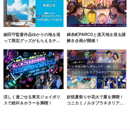
トティー／TOKUJI YAKUSOU／OSUZU BLEND by 鈴／日
本の旨み山椒専門店 ZANSHO-P／菫花堂／菓匠栗山／かね
こ菓子店／此処菓子店／豆はな／Natural sweets Toitoi／
HIBA／星製粉所 BAKE LAB／マリールゥのパンケーキミ
細田守監督作品ゆかりの地を巡
錦糸町PARCOと楽天地を巡る謎
ックス
って限定グッズがもらえるチャ
解き企画が開催！
ンス！
【器・クラフト】
nigiridori glass studio／陽窯（ようよう）
【どら焼き特集】
菫花堂／菓匠栗山／かねこ菓子店／此処菓子店／豆はな
涼しく過ごせる東京ジョイポリ
妖怪夏祭りや花火で夏を満喫！
スで絶叫＆ホラーを満喫！
コニカミノルタプラネタリア
※出店者は変更となる場合があります。
TOKYO