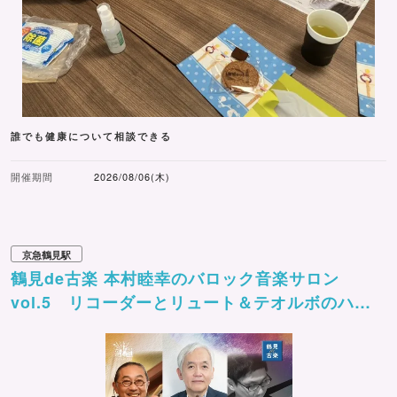
誰でも健康について相談できる
開催期間
2026/08/06(木)
京急鶴見駅
鶴見de古楽 本村睦幸のバロック音楽サロン
vol.5 リコーダーとリュート＆テオルボのハー
モニー