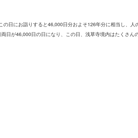
この日にお詣りすると46,000日分およそ126年分に相当し
日両日が46,000日の日になり、この日、浅草寺境内はたくさ