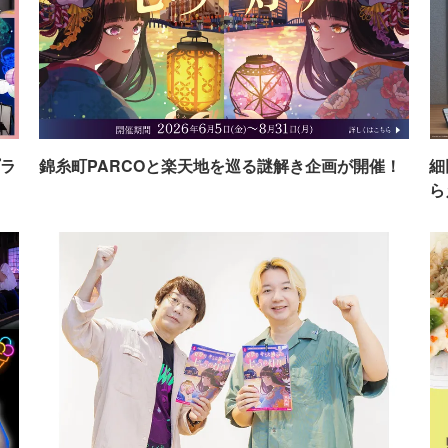
ラ
錦糸町PARCOと楽天地を巡る謎解き企画が開催！
細
ら