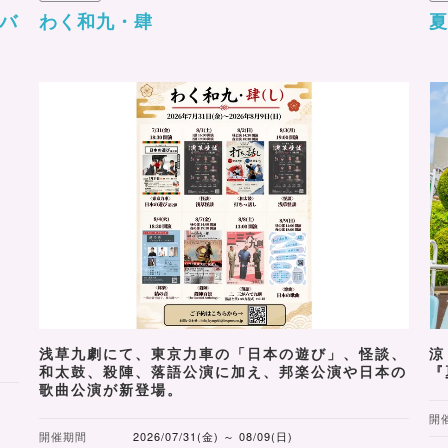
ィバ
わく和九・肆
夏
浅草九劇にて、東京力車の「日本の遊び」、怪談、
涼
和太鼓、殺陣、落語公演に加え、邦楽公演や日本の
『
歌曲公演が新登場。
開
開催期間
2026/07/31(金) ～ 08/09(日)