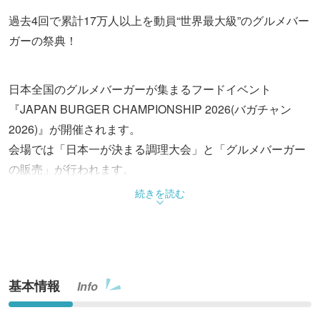
過去4回で累計17万人以上を動員“世界最大級”のグルメバー
ガーの祭典！
日本全国のグルメバーガーが集まるフードイベント
『JAPAN BURGER CHAMPIONSHIP 2026(バガチャン
2026)』が開催されます。
会場では「日本一が決まる調理大会」と「グルメバーガー
の販売」が行われます。
続きを読む
◆【大会】グルメバーガー日本一決定戦【バガチャン】 見
どころ
今年は、全国70名のエントリーから書類選考を通過した49
名が予選に挑み、その激戦を勝ち抜いた12名が横浜赤レン
基本情報
Info
ガ倉庫のステージで日本一の座を懸けて激突します。
制限時間内で味・技術・発想を競う調理バトルは、まさ