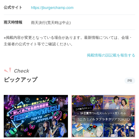
《注目の店舗》
公式サイト
https://jburgerchamp.com
・2024年世界大会WFC(バーガー部門)で優勝したシェフが
来日
雨天時情報
雨天決行(荒天時は中止)
ハンバーガー世界一となったドバイのシェフのバーガーを
※掲載内容が変更となっている場合があります。最新情報については、会場・
販売
主催者の公式サイト等でご確認ください。
掲載情報の誤記載を報告する
・2025年バガチャン優勝店「BRISK STAND」が出店
昨年の大会出場以降、国内外に店舗を拡大し続けている大
Check
人気のバーガー店
ピックアップ
PR
・『ウルフギャング・ステーキハウス』が出店！
世界各国で極上のステーキハウスとして絶大な人気を誇る
『ウルフギャング・ステーキハウス』 がバーガーを販売