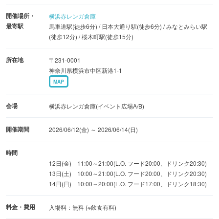
に“フードスポーツ”。料理人たちの情熱とプライドがぶつ
開催場所・
横浜赤レンガ倉庫
かる、白熱の真剣勝負を生で観戦できます。
最寄駅
馬車道駅(徒歩6分) / 日本大通り駅(徒歩6分) / みなとみらい駅
さらに今年は、＜個性豊かなシェフ＞たちにも注目です！
(徒歩12分) / 桜木町駅(徒歩15分)
◆【販売】日本各地・海外から出店 過去最多数が会場に集
所在地
〒231-0001
神奈川県横浜市中区新港1-1
結！※入場無料
MAP
様々なグルメバーガー店が全国各地から会場に集結。今年
から「来場者が美味しい！と思った店舗に投票する」来場
会場
横浜赤レンガ倉庫(イベント広場A/B)
者のリアルな声が反映される「販売部門賞」を新設！
開催期間
2026/06/12(金) ～ 2026/06/14(日)
【食べ比べも楽しんで♪】
時間
1つ食べるとおなか一杯になっちゃう…そんな声に応え、
12日(金) 11:00～21:00(L.O. フード20:00、ドリンク20:30)
《カットサービス》が初導入されます。1／4サイズのカッ
13日(土) 10:00～21:00(L.O. フード20:00、ドリンク20:30)
トもしてもらえるのでみんなでシェアしながら楽しめま
14日(日) 10:00～20:00(L.O. フード17:00、ドリンク18:30)
す。
料金・費用
入場料：無料 (※飲食有料)