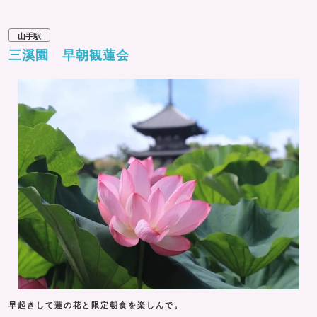
山手駅
三溪園 早朝観蓮会
早起きして蓮の花と限定朝食を楽しんで。