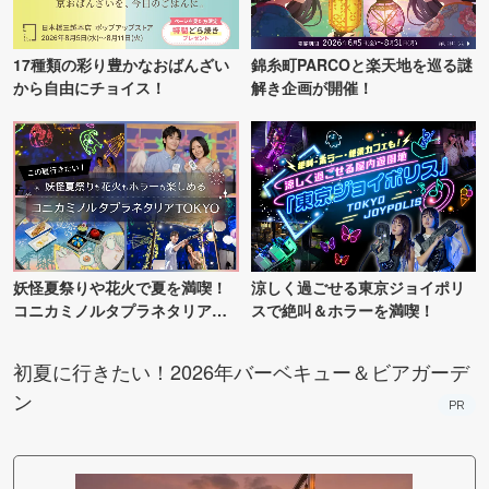
17種類の彩り豊かなおばんざい
錦糸町PARCOと楽天地を巡る謎
から自由にチョイス！
解き企画が開催！
妖怪夏祭りや花火で夏を満喫！
涼しく過ごせる東京ジョイポリ
コニカミノルタプラネタリア
スで絶叫＆ホラーを満喫！
TOKYO
初夏に行きたい！2026年バーベキュー＆ビアガーデ
ン
PR