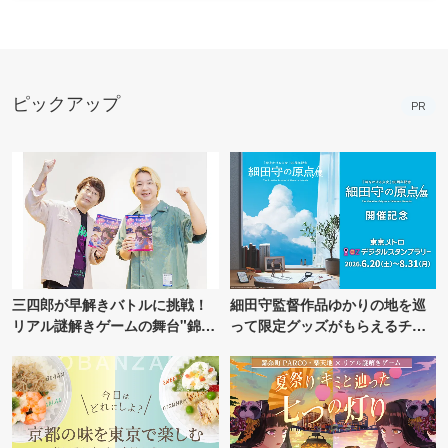
ピックアップ
PR
三四郎が早解きバトルに挑戦！
細田守監督作品ゆかりの地を巡
リアル謎解きゲームの舞台"錦糸
って限定グッズがもらえるチャ
町PARCO・楽天地"を巡る！
ンス！