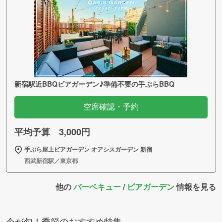
新宿駅近BBQビアガーデン♪準備不要の手ぶらBBQ
空席確認・予約
平均予算 3,000円
手ぶら屋上ビアガーデン オアシスガーデン 新宿
西武新宿駅／東京都
他の
バーベキュー
/
ビアガーデン
情報を見る
今が旬！季節のおすすめ特集