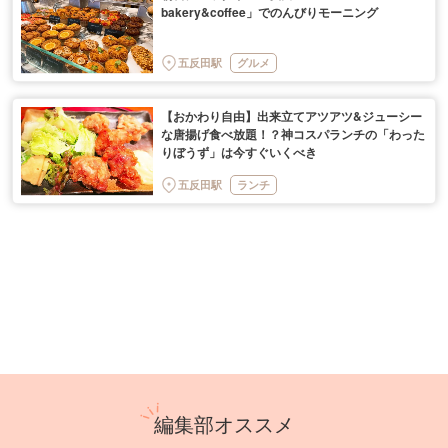
bakery&coffee」でのんびりモーニング
五反田駅
グルメ
【おかわり自由】出来立てアツアツ&ジューシー
な唐揚げ食べ放題！？神コスパランチの「わった
りぼうず」は今すぐいくべき
五反田駅
ランチ
編集部オススメ