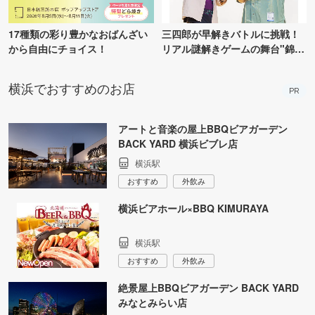
17種類の彩り豊かなおばんざい
三四郎が早解きバトルに挑戦！
から自由にチョイス！
リアル謎解きゲームの舞台"錦糸
町PARCO・楽天地"を巡る！
横浜でおすすめのお店
PR
アートと音楽の屋上BBQビアガーデン
BACK YARD 横浜ビブレ店
横浜駅
おすすめ
外飲み
横浜ビアホール×BBQ KIMURAYA
横浜駅
おすすめ
外飲み
絶景屋上BBQビアガーデン BACK YARD
みなとみらい店