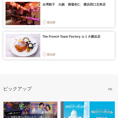
台湾餃子 火鍋 酒場杏仁 横浜西口北幸店
横浜駅
The French Toast Factory ルミネ横浜店
横浜駅
ピックアップ
PR