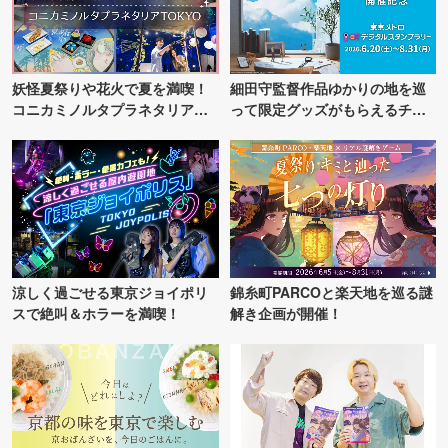
妖怪夏祭りや花火で夏を満喫！
細田守監督作品ゆかりの地を巡
コニカミノルタプラネタリア
って限定グッズがもらえるチャ
TOKYO
ンス！
涼しく過ごせる東京ジョイポリ
錦糸町PARCOと楽天地を巡る謎
スで絶叫＆ホラーを満喫！
解き企画が開催！