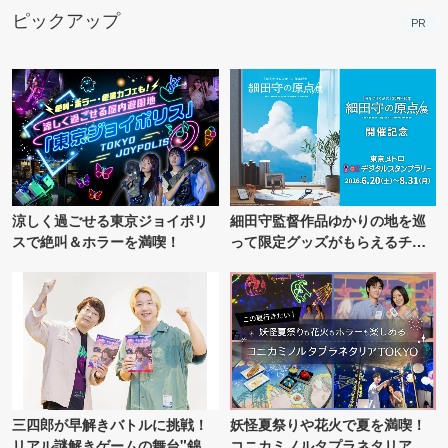
ピックアップ
PR
涼しく過ごせる東京ジョイポリ
細田守監督作品ゆかりの地を巡
スで絶叫＆ホラーを満喫！
って限定グッズがもらえるチャ
ンス！
三四郎が早解きバトルに挑戦！
妖怪夏祭りや花火で夏を満喫！
リアル謎解きゲームの舞台"錦糸
コニカミノルタプラネタリア