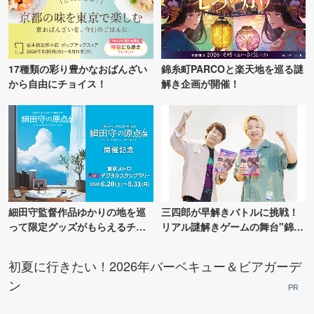
17種類の彩り豊かなおばんざい
錦糸町PARCOと楽天地を巡る謎
から自由にチョイス！
解き企画が開催！
細田守監督作品ゆかりの地を巡
三四郎が早解きバトルに挑戦！
って限定グッズがもらえるチャ
リアル謎解きゲームの舞台"錦糸
ンス！
町PARCO・楽天地"を巡る！
初夏に行きたい！2026年バーベキュー＆ビアガーデ
ン
PR