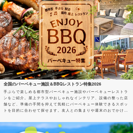
全国のバーベキュー施設＆BBQレストラン特集2026
手ぶらで楽しめる都市型バーベキュー施設やバーベキューレストラ
ンをご紹介。屋上テラスやおしゃれなインテリア、設備の整った店
舗など、準備の手間を抑えて気軽にバーベキュー体験できるスポッ
トを目的に合わせて探せます。友人との集まりや週末のおでかけ
に、バーベキューを楽しもう！