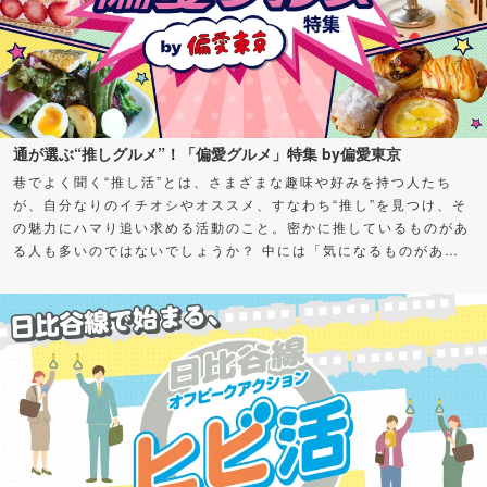
通が選ぶ“推しグルメ”！「偏愛グルメ」特集 by偏愛東京
巷でよく聞く“推し活”とは、さまざまな趣味や好みを持つ人たち
が、自分なりのイチオシやオススメ、すなわち“推し”を見つけ、そ
の魅力にハマり追い求める活動のこと。密かに推しているものがあ
る人も多いのではないでしょうか？ 中には「気になるものがある
けど、何から始めればよいかわからない」「私も推せる何かを見つ
けたい！」とお悩みの方もいるかもしれません。 そこで今回、さ
まざまなグルメの“通（ツウ）”に“推し”をアンケート！愛してやま
ない、超オススメスポット＆グルメを聞いちゃいました。気になる
カテゴリーがあったら、ぜひチェックしてみてくださいね。