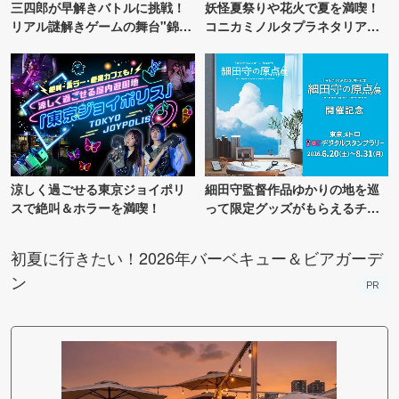
三四郎が早解きバトルに挑戦！
妖怪夏祭りや花火で夏を満喫！
リアル謎解きゲームの舞台"錦糸
コニカミノルタプラネタリア
町PARCO・楽天地"を巡る！
TOKYO
涼しく過ごせる東京ジョイポリ
細田守監督作品ゆかりの地を巡
スで絶叫＆ホラーを満喫！
って限定グッズがもらえるチャ
ンス！
初夏に行きたい！2026年バーベキュー＆ビアガーデ
ン
PR