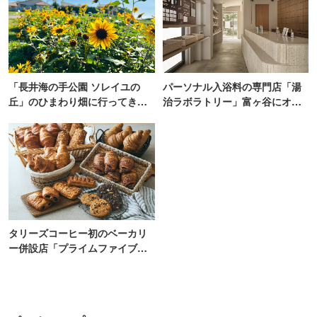
「長井海の手公園 ソレイユの
パーソナル入浴料の専門店「湯
丘」のひまわり畑に行ってき
治ラボラトリー」富ヶ谷にオー
た！ひまわりグルメも堪能
プン！100通り以上から自由にカ
【2026】
スタム
タリーズコーヒー初のベーカリ
ー併設店「プライムファイブ」
新宿にオープン