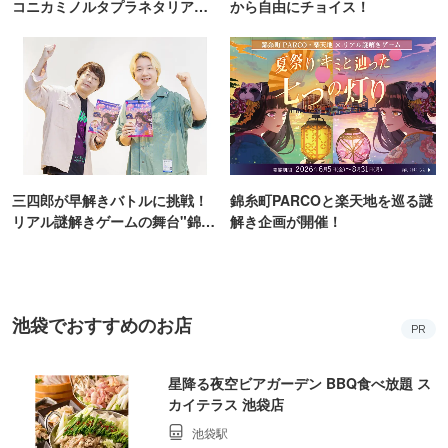
コニカミノルタプラネタリア
から自由にチョイス！
TOKYO
三四郎が早解きバトルに挑戦！
錦糸町PARCOと楽天地を巡る謎
リアル謎解きゲームの舞台"錦糸
解き企画が開催！
町PARCO・楽天地"を巡る！
池袋でおすすめのお店
PR
星降る夜空ビアガーデン BBQ食べ放題 ス
カイテラス 池袋店
池袋駅