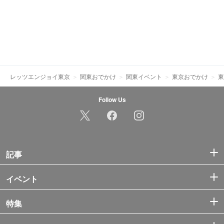
レッツエンジョイ東京
関東おでかけ
関東イベント
東京おでかけ
東
Follow Us
記事
イベント
特集