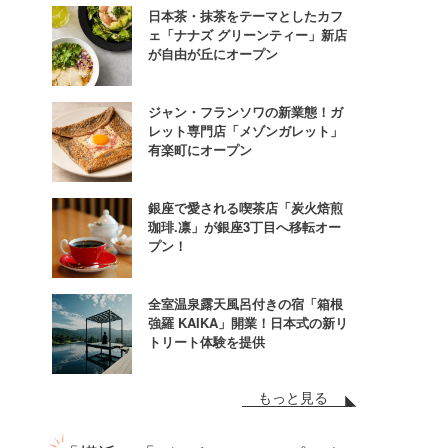
日本茶・抹茶をテーマとしたカフ
ェ「ナナズ グリーンティー」新店
が自由が丘にオープン
ジャン・フランソワの新業態！ガ
レット専門店「メゾンガレット」
有楽町にオープン
銀座で愛される喫茶店「炭火焙煎
珈琲.凛」が銀座3丁目へ移転オー
プン！
全室温泉露天風呂付きの宿「箱根
強羅 KAIKA」開業！日本式の新リ
トリート体験を提供
もっと見る