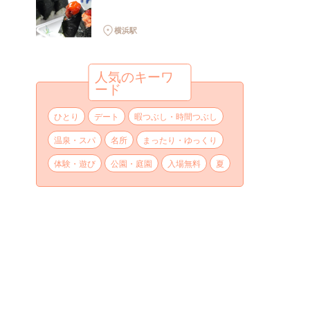
横浜駅
人気のキーワ
ード
ひとり
デート
暇つぶし・時間つぶし
温泉・スパ
名所
まったり・ゆっくり
体験・遊び
公園・庭園
入場無料
夏