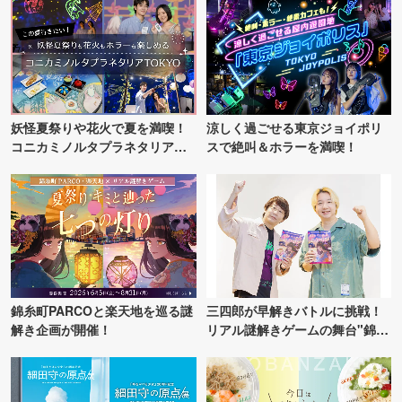
妖怪夏祭りや花火で夏を満喫！
涼しく過ごせる東京ジョイポリ
コニカミノルタプラネタリア
スで絶叫＆ホラーを満喫！
TOKYO
錦糸町PARCOと楽天地を巡る謎
三四郎が早解きバトルに挑戦！
解き企画が開催！
リアル謎解きゲームの舞台"錦糸
町PARCO・楽天地"を巡る！