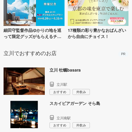
細田守監督作品ゆかりの地を巡
17種類の彩り豊かなおばんざい
って限定グッズがもらえるチャ
から自由にチョイス！
ンス！
立川でおすすめのお店
PR
立川 牡蠣basara
立川駅
おすすめ
外飲み
スカイビアガーデン そら島
立川南駅
おすすめ
外飲み