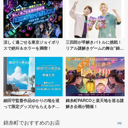
涼しく過ごせる東京ジョイポリ
三四郎が早解きバトルに挑戦！
スで絶叫＆ホラーを満喫！
リアル謎解きゲームの舞台"錦糸
町PARCO・楽天地"を巡る！
細田守監督作品ゆかりの地を巡
錦糸町PARCOと楽天地を巡る謎
って限定グッズがもらえるチャ
解き企画が開催！
ンス！
錦糸町でおすすめのお店
PR