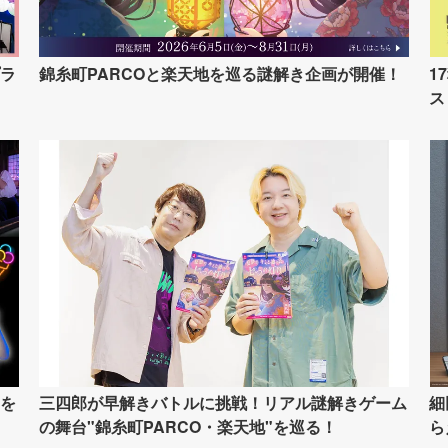
ラ
錦糸町PARCOと楽天地を巡る謎解き企画が開催！
1
ス
を
三四郎が早解きバトルに挑戦！リアル謎解きゲーム
細
の舞台"錦糸町PARCO・楽天地"を巡る！
ら