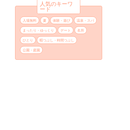
人気のキーワ
ード
入場無料
夏
体験・遊び
温泉・スパ
まったり・ゆっくり
デート
名所
ひとり
暇つぶし・時間つぶし
公園・庭園