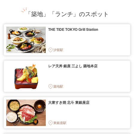
「築地」「ランチ」のスポット
THE TIDE TOKYO Grill Station
汐留駅
レア天丼 銀座 三よし 築地本店
築地駅
大衆すき焼 北斗 東銀座店
東銀座駅