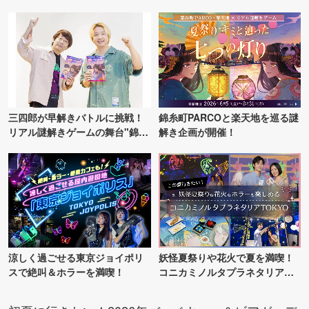
ンス！
三四郎が早解きバトルに挑戦！
錦糸町PARCOと楽天地を巡る謎
リアル謎解きゲームの舞台"錦糸
解き企画が開催！
町PARCO・楽天地"を巡る！
涼しく過ごせる東京ジョイポリ
妖怪夏祭りや花火で夏を満喫！
スで絶叫＆ホラーを満喫！
コニカミノルタプラネタリア
TOKYO