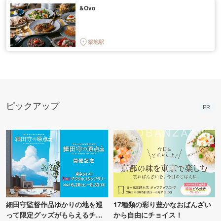
&Ovo
築地駅
ピックアップ
PR
細田守監督作品ゆかりの地を巡
17種類の彩り豊かなおばんざい
って限定グッズがもらえるチャ
から自由にチョイス！