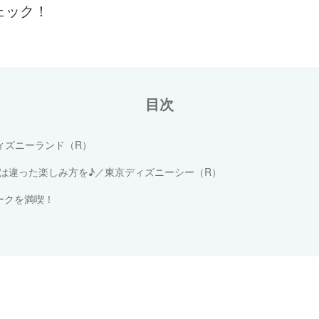
ェック！
目次
ィズニーランド（R）
は違った楽しみ方を♪／東京ディズニーシー（R）
ークを満喫！