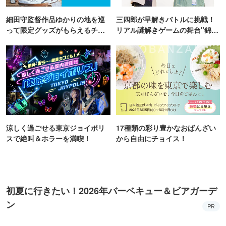
細田守監督作品ゆかりの地を巡
三四郎が早解きバトルに挑戦！
って限定グッズがもらえるチャ
リアル謎解きゲームの舞台"錦糸
ンス！
町PARCO・楽天地"を巡る！
涼しく過ごせる東京ジョイポリ
17種類の彩り豊かなおばんざい
スで絶叫＆ホラーを満喫！
から自由にチョイス！
初夏に行きたい！2026年バーベキュー＆ビアガーデ
ン
PR