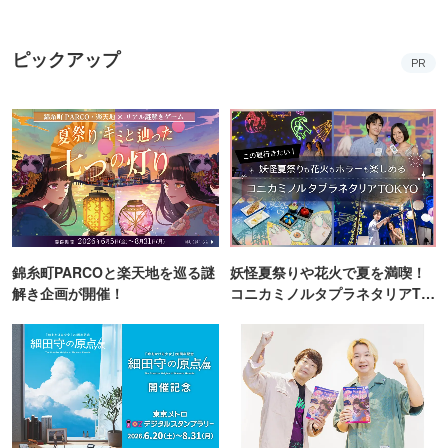
ピックアップ
PR
錦糸町PARCOと楽天地を巡る謎
妖怪夏祭りや花火で夏を満喫！
解き企画が開催！
コニカミノルタプラネタリアTO
KYO