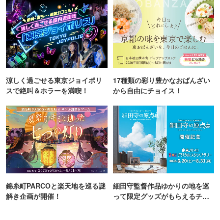
涼しく過ごせる東京ジョイポリ
17種類の彩り豊かなおばんざい
スで絶叫＆ホラーを満喫！
から自由にチョイス！
錦糸町PARCOと楽天地を巡る謎
細田守監督作品ゆかりの地を巡
解き企画が開催！
って限定グッズがもらえるチャ
ンス！