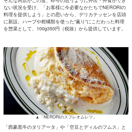
そんな同店がこの度、昨今の思うように外出・外食ができ
ない状況を受け、「お客様に今必要なかたちでNERORIの
料理を提供しよう」との思いから、デリカテッセンを店頭
に新設。ハーブや柑橘類を使った“薫り”にこだわった料理
を惣菜として、100g350円（税抜）から提供しています。
▲「NERORIのスフレオムレツ」
「西豪黒牛のタリアータ」や「空豆とディルのフムス」と