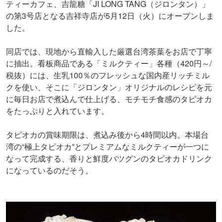
ティーカフェ、吉龍糖「JI LONG TANG（ジロンタン）」
の第3号店となる吉祥寺店が5月12日（火）にオープンしま
した。
同店では、現地から直輸入した厳選台湾茶葉をお店で丁寧
に抽出。看板商品である「ミルクティー」各種（420円～/
税抜）には、生乳100％のフレッシュな国内産リッチミル
クを使い、そこに「ジロンタン」オリジナルのレシピを元
に毎日お店で煮込んで仕上げる、モチモチ食感のタピオカ
をたっぷりと入れています。
タピオカの賞味期限は、煮込み後から4時間以内。本場台
湾の“極上タピオカ”とプレミアムなミルクティーが一つに
なって完成する、香りと鮮度バツグンのタピオカドリンク
になっているのだそう。