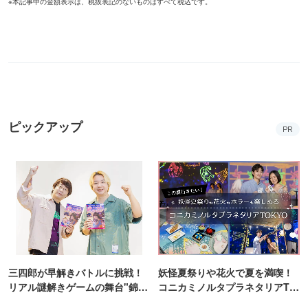
※本記事中の金額表示は、税抜表記のないものはすべて税込です。
ピックアップ
PR
三四郎が早解きバトルに挑戦！
妖怪夏祭りや花火で夏を満喫！
リアル謎解きゲームの舞台"錦糸
コニカミノルタプラネタリアTO
町PARCO・楽天地"を巡る！
KYO