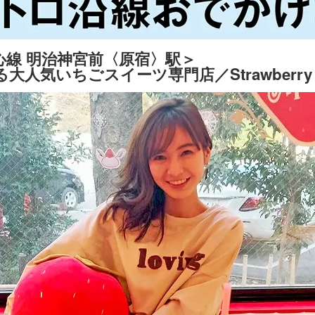
心線 明治神宮前〈原宿〉駅＞
人気いちごスイーツ専門店／Strawberry M