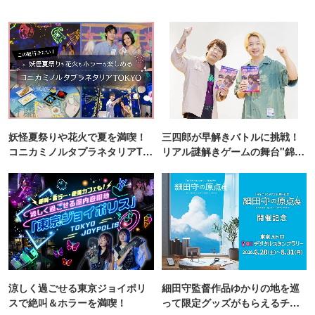
妖怪夏祭りや花火で夏を満喫！
三四郎が早解きバトルに挑戦！
コニカミノルタプラネタリアTO
リアル謎解きゲームの舞台"錦糸
KYO
町PARCO・楽天地"を巡る！
涼しく過ごせる東京ジョイポリ
細田守監督作品ゆかりの地を巡
スで絶叫＆ホラーを満喫！
って限定グッズがもらえるチャ