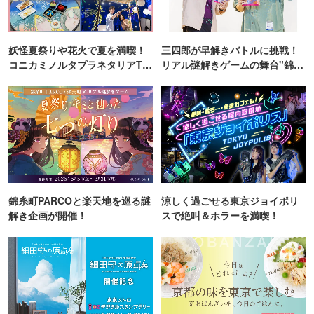
妖怪夏祭りや花火で夏を満喫！
三四郎が早解きバトルに挑戦！
コニカミノルタプラネタリアTO
リアル謎解きゲームの舞台"錦糸
KYO
町PARCO・楽天地"を巡る！
錦糸町PARCOと楽天地を巡る謎
涼しく過ごせる東京ジョイポリ
解き企画が開催！
スで絶叫＆ホラーを満喫！