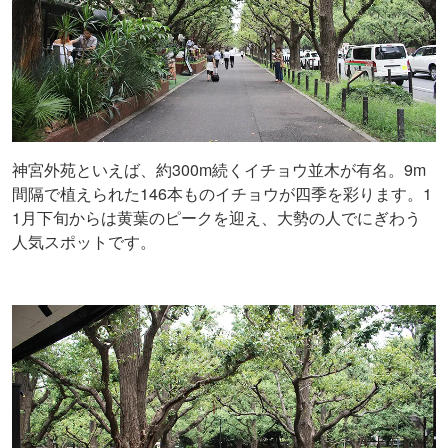
神宮外苑といえば、約300m続くイチョウ並木が有名。9m
間隔で植えられた146本ものイチョウが四季を彩ります。1
1月下旬からは黄葉のピークを迎え、大勢の人でにぎわう
人気スポットです。