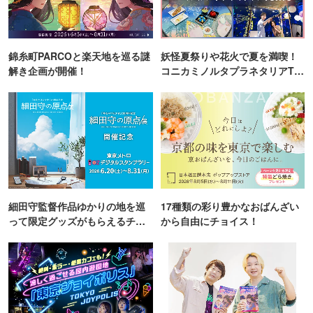
錦糸町PARCOと楽天地を巡る謎
妖怪夏祭りや花火で夏を満喫！
解き企画が開催！
コニカミノルタプラネタリアTO
KYO
細田守監督作品ゆかりの地を巡
17種類の彩り豊かなおばんざい
って限定グッズがもらえるチャ
から自由にチョイス！
ンス！