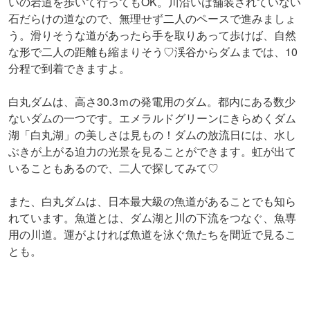
いの岩道を歩いて行ってもOK。川沿いは舗装されていない
石だらけの道なので、無理せず二人のペースで進みましょ
う。滑りそうな道があったら手を取りあって歩けば、自然
な形で二人の距離も縮まりそう♡渓谷からダムまでは、10
分程で到着できますよ。
白丸ダムは、高さ30.3ｍの発電用のダム。都内にある数少
ないダムの一つです。エメラルドグリーンにきらめくダム
湖「白丸湖」の美しさは見もの！ダムの放流日には、水し
ぶきが上がる迫力の光景を見ることができます。虹が出て
いることもあるので、二人で探してみて♡
また、白丸ダムは、日本最大級の魚道があることでも知ら
れています。魚道とは、ダム湖と川の下流をつなぐ、魚専
用の川道。運がよければ魚道を泳ぐ魚たちを間近で見るこ
とも。