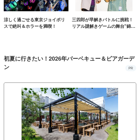
涼しく過ごせる東京ジョイポリ
三四郎が早解きバトルに挑戦！
スで絶叫＆ホラーを満喫！
リアル謎解きゲームの舞台"錦糸
町PARCO・楽天地"を巡る！
初夏に行きたい！2026年バーベキュー＆ビアガーデ
ン
PR