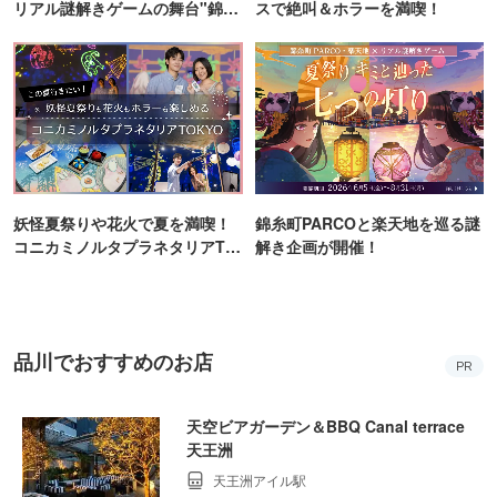
リアル謎解きゲームの舞台"錦糸
スで絶叫＆ホラーを満喫！
町PARCO・楽天地"を巡る！
妖怪夏祭りや花火で夏を満喫！
錦糸町PARCOと楽天地を巡る謎
コニカミノルタプラネタリアTO
解き企画が開催！
KYO
品川でおすすめのお店
PR
天空ビアガーデン＆BBQ Canal terrace
天王洲
天王洲アイル駅