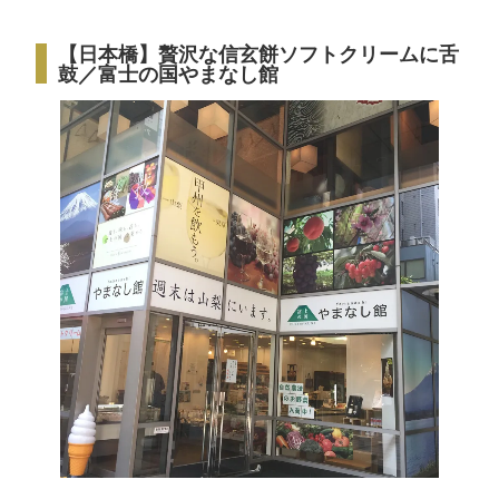
【日本橋】贅沢な信玄餅ソフトクリームに舌
鼓／富士の国やまなし館