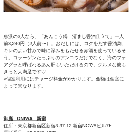
魚派の2人なら、「あんこう鍋 清まし醤油仕立て」一人
前3,240円（2人前〜）。おだしには、コクをだす醤油麹、
キレのよい甘みで味に深みをもたせる赤酒を使っているそ
う。コラーゲンたっぷりのアンコウだけでなく、海のフォ
アグラと呼ばれるあん肝もいただけるので、グルメな彼も
きっと大満足です♡
※個室利用にはチャージ料金がかかります。金額は個室に
よって異なります。
御庭 −ONIWA− 新宿
住所：東京都新宿区新宿3-37-12 新宿NOWAビル7F