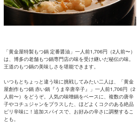
「黄金屋特製もつ鍋 定番醤油」一人前1,706円（2人前〜）
は、博多の老舗もつ鍋専門店の味を受け継いだ秘伝の味。
王道のもつ鍋の美味しさを堪能できます。
いつもとちょっと違う味に挑戦してみたい二人は、「黄金
屋創作もつ鍋 赤い鍋『うま辛唐辛子』」一人前1,706円（2
人前〜）をどうぞ。人気の味噌鍋をベースに、複数の唐辛
子やコチュジャンをプラスした、ほどよくコクのある絶品
ピリ辛味に！追加スパイスで、お好みの辛さに調整するこ
とも。