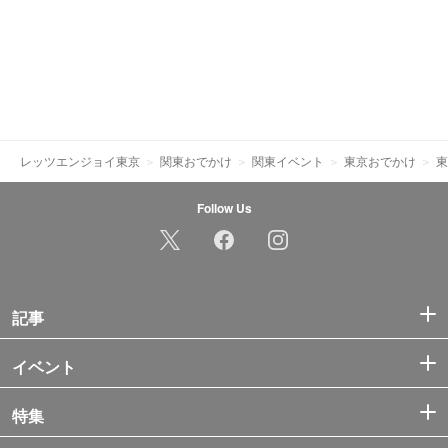
レッツエンジョイ東京
関東おでかけ
関東イベント
東京おでかけ
東
Follow Us
記事
イベント
特集