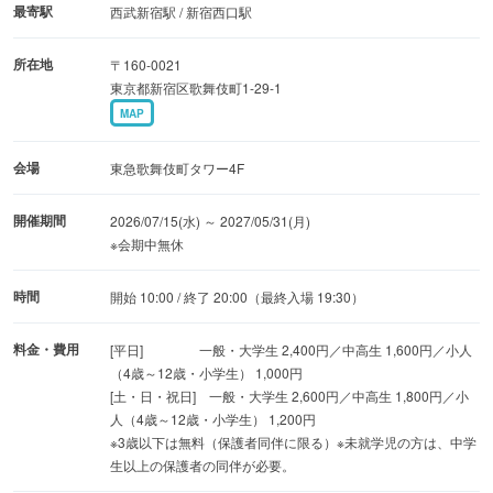
最寄駅
西武新宿駅 / 新宿西口駅
ム、そしてキャラクターたちのお気に入りのアイテムで彩
られた客室まで、全11のテーマで構成されています。夢の
所在地
〒160-0021
ような滞在が楽しめる客室は、ピンク色が広がるまるでお
東京都新宿区歌舞伎町1-29-1
MAP
とぎ話の世界に迷い込んだようなマイメロディルームや、
バラとピアノのメロディーにインスパイアされたロマンチ
会場
東急歌舞伎町タワー4F
ックなハローキティルーム、花と蝶が舞うネオンレトロで
幻想的なクロミルームなど、キャラクターの個性が際立っ
開催期間
2026/07/15(水) ～ 2027/05/31(月)
ています。また、本物の砂を使用し、夢のような風景に包
※会期中無休
まれ地平線の彼方まで続くピンクのビーチなど、韓国でも
時間
開始 10:00 / 終了 20:00（最終入場 19:30）
人気を博したコンテンツが、日本にも登場します。この機
会に足を運んでみてはいかがでしょうか。
料金・費用
[平日] 一般・大学生 2,400円／中高生 1,600円／小人
（4歳～12歳・小学生） 1,000円
登場キャラクター：ハローキティ、マイメロディ、クロ
[土・日・祝日] 一般・大学生 2,600円／中高生 1,800円／小
人（4歳～12歳・小学生） 1,200円
ミ、シナモロール、ポムポムプリン、リトルツインスター
※3歳以下は​無料​（保護者同伴に​限る）​※未就学児の方は、中学
ズ、ポチャッコ、ハンギョドン、けろけろけろっぴ
生以上の保護者の同伴が必要。