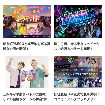
ンス！
錦糸町PARCOと楽天地を巡る謎
涼しく過ごせる東京ジョイポリ
解き企画が開催！
スで絶叫＆ホラーを満喫！
三四郎が早解きバトルに挑戦！
妖怪夏祭りや花火で夏を満喫！
リアル謎解きゲームの舞台"錦糸
コニカミノルタプラネタリア
町PARCO・楽天地"を巡る！
TOKYO