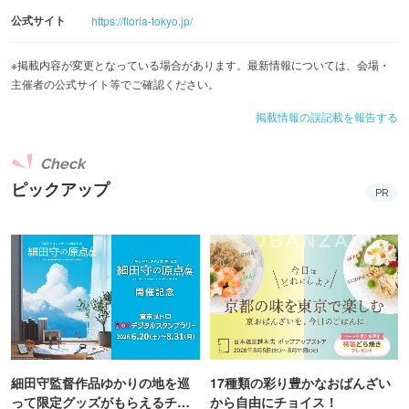
公式サイト
■韓国での大人気商品も上陸
https://floria-tokyo.jp/
『Sanrio characters Exhibition Hotel Floria Tokyo』の開催
※掲載内容が変更となっている場合があります。最新情報については、会場・
を記念して、オリジナルグッズも発売します。ホテルフロ
主催者の公式サイト等でご確認ください。
ーリアの世界観を楽しめるイベント限定グッズも登場。ル
掲載情報の誤記載を報告する
ームキーをモチーフにしたアクリルチャームや、ホテルス
テッカーセット、トラベル気分を楽しめる雑貨アイテムな
Check
ど、ここでしか手に入らない特別なラインナップが展開さ
ピックアップ
PR
れます。
※内容の詳細は公式サイトをご確認ください。
© 2026 SANRIO CO., LTD. (APPROVAL NO. P180519-3)
細田守監督作品ゆかりの地を巡
17種類の彩り豊かなおばんざい
って限定グッズがもらえるチャ
から自由にチョイス！