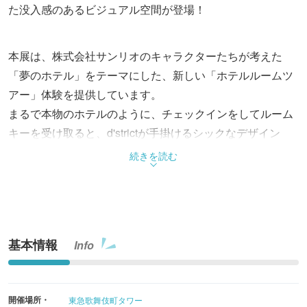
た没入感のあるビジュアル空間が登場！
本展は、株式会社サンリオのキャラクターたちが考えた
「夢のホテル」をテーマにした、新しい「ホテルルームツ
アー」体験を提供しています。
まるで本物のホテルのように、チェックインをしてルーム
キーを受け取ると、d'strictが手掛けるシックなデザイン
と、サンリオキャラクターズの“かわいい”世界観を詰め込
続きを読む
んだフォトジェニックな没入空間が登場します。独自の物
語性と、来場者自身がキャラクターと共に特別な瞬間を作
り上げるインタラクティブな仕掛けにより、すべての瞬間
が想い出となる、心躍る体験を楽しめます。
基本情報
Info
ホテルのルームツアーは外観からスタートし、サンリオキ
ャラクターズがお出迎えするピンクが印象的なエントラン
開催場所・
東急歌舞伎町タワー
スロビー、きらめくガーデンから、光溢れるボールルー