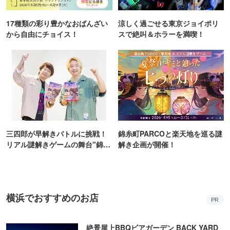
17種類の彩り豊かなおばんざい
涼しく過ごせる東京ジョイポリ
から自由にチョイス！
スで絶叫＆ホラーを満喫！
三四郎が早解きバトルに挑戦！
錦糸町PARCOと楽天地を巡る謎
リアル謎解きゲームの舞台"錦糸
解き企画が開催！
町PARCO・楽天地"を巡る！
横浜でおすすめのお店
PR
絶景屋上BBQビアガーデン BACK YARD