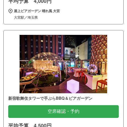
平均予算 4,000円
屋上ビアガーデン 晴れ風 大宮
大宮駅／埼玉県
新宿歌舞伎タワーで手ぶらBBQ＆ビアガーデン
空席確認・予約
平均予算 4,500円