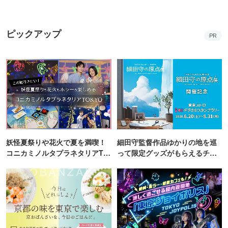
ピックアップ
PR
妖怪夏祭りや花火で夏を満喫！
細田守監督作品ゆかりの地を巡
コニカミノルタプラネタリアTO
って限定グッズがもらえるチャ
KYO
ンス！