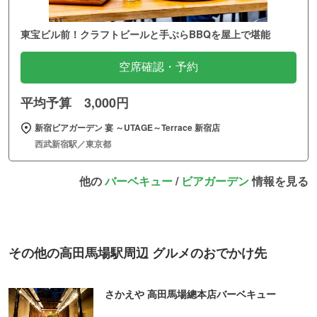
東宝ビル前！クラフトビールと手ぶらBBQを屋上で堪能
空席確認・予約
平均予算 3,000円
新宿ビアガーデン 宴 ～UTAGE～Terrace 新宿店
西武新宿駅／東京都
他の
バーベキュー
/
ビアガーデン
情報を見る
その他の高田馬場駅周辺 グルメのおでかけ先
さかえや 高田馬場總本店バーベキュー