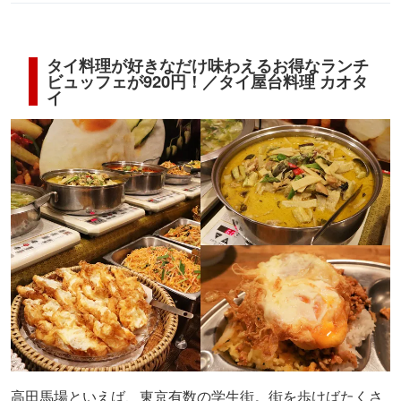
タイ料理が好きなだけ味わえるお得なランチ
ビュッフェが920円！／タイ屋台料理 カオタ
イ
高田馬場といえば、東京有数の学生街。街を歩けばたくさ