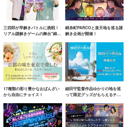
三四郎が早解きバトルに挑戦！
錦糸町PARCOと楽天地を巡る謎
リアル謎解きゲームの舞台"錦糸
解き企画が開催！
町PARCO・楽天地"を巡る！
17種類の彩り豊かなおばんざい
細田守監督作品ゆかりの地を巡
から自由にチョイス！
って限定グッズがもらえるチャ
ンス！