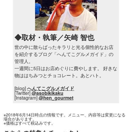
◆取材・執筆／矢崎 智也
世の中に散らばったキラリと光る個性的なお店
を紹介するブログ「へんてこグルメガイド」の
管理人。
一週間に5日はお店めぐりに費やします。 好きな
物ははちみつとチョコレート。あとハト。
[blog]
へんてこグルメガイド
[Twitter]
@asobikikaku
[Instagram]
@hen_gourmet
※2018年6月14日時点の情報です。メニュー、内容等は変更になる
場合があります。
※価格はすべて税込みです。