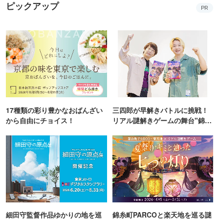
ピックアップ
PR
17種類の彩り豊かなおばんざい
三四郎が早解きバトルに挑戦！
から自由にチョイス！
リアル謎解きゲームの舞台"錦糸
町PARCO・楽天地"を巡る！
細田守監督作品ゆかりの地を巡
錦糸町PARCOと楽天地を巡る謎