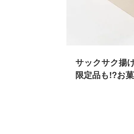
サックサク揚
限定品も!?お