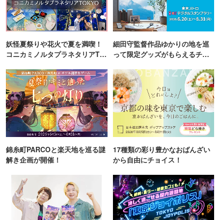
妖怪夏祭りや花火で夏を満喫！
細田守監督作品ゆかりの地を巡
コニカミノルタプラネタリアTO
って限定グッズがもらえるチャ
KYO
ンス！
錦糸町PARCOと楽天地を巡る謎
17種類の彩り豊かなおばんざい
解き企画が開催！
から自由にチョイス！