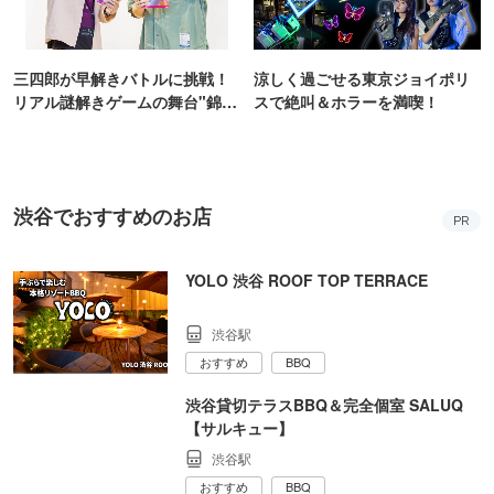
三四郎が早解きバトルに挑戦！
涼しく過ごせる東京ジョイポリ
リアル謎解きゲームの舞台"錦糸
スで絶叫＆ホラーを満喫！
町PARCO・楽天地"を巡る！
渋谷でおすすめのお店
PR
YOLO 渋谷 ROOF TOP TERRACE
渋谷駅
おすすめ
BBQ
渋谷貸切テラスBBQ＆完全個室 SALUQ
【サルキュー】
渋谷駅
おすすめ
BBQ