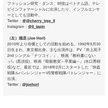
ファッション研究・ダンス、特技はベトナム語。テレ
ビインフォマーシャルに出演したり、インフルエンサ
ーとしても活動中。
Twitter：
＠@cherry_tree_ll
Instagram：
＠ll_lapin
（左）堀丞 (Joe Hori)
2010年より俳優としての活動を始める。1992年5月30
日生まれ、東京都出身。主な出演作は、PV『井上苑子
2nd シングル「ナツコイ」』、映画『教科書にない
ッ!』(黒須役)、映画『暗殺教室～卒業編～』(水口秀樹
役)など。最近では、2018年2月にスタートした「快盗
戦隊ルパンレンジャーVS警察戦隊パトレンジャー」に
出演。
Twitter：
@joehori