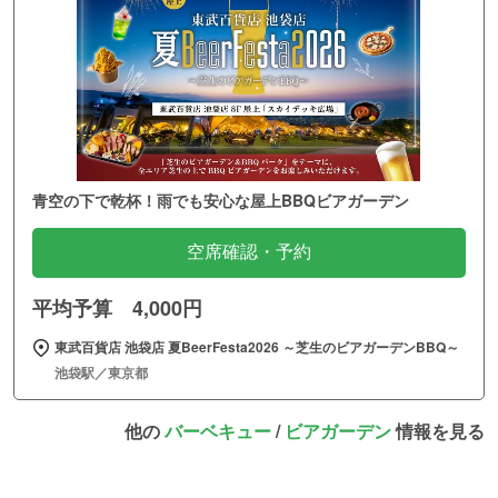
青空の下で乾杯！雨でも安心な屋上BBQビアガーデン
空席確認・予約
平均予算 4,000円
東武百貨店 池袋店 夏BeerFesta2026 ～芝生のビアガーデンBBQ～
池袋駅／東京都
他の
バーベキュー
/
ビアガーデン
情報を見る