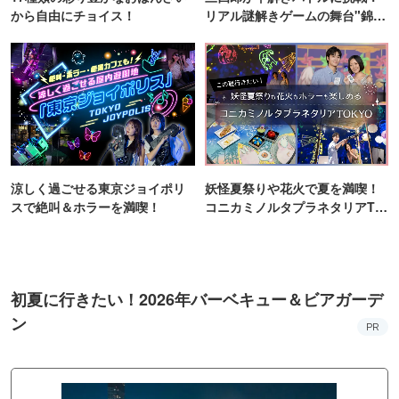
から自由にチョイス！
リアル謎解きゲームの舞台"錦糸
町PARCO・楽天地"を巡る！
涼しく過ごせる東京ジョイポリ
妖怪夏祭りや花火で夏を満喫！
スで絶叫＆ホラーを満喫！
コニカミノルタプラネタリアTO
KYO
初夏に行きたい！2026年バーベキュー＆ビアガーデ
ン
PR