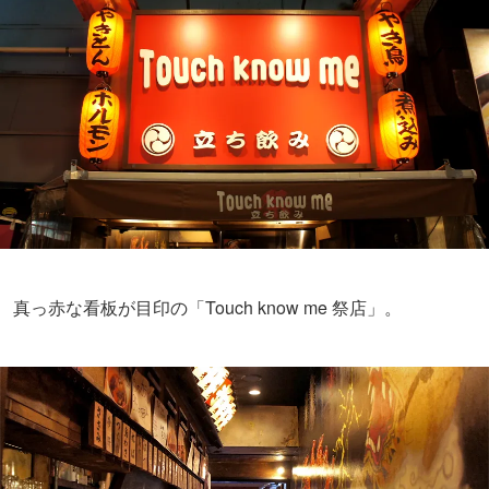
真っ赤な看板が目印の「Touch know me 祭店」。