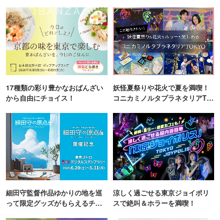
17種類の彩り豊かなおばんざい
妖怪夏祭りや花火で夏を満喫！
から自由にチョイス！
コニカミノルタプラネタリアTO
KYO
細田守監督作品ゆかりの地を巡
涼しく過ごせる東京ジョイポリ
って限定グッズがもらえるチャ
スで絶叫＆ホラーを満喫！
ンス！