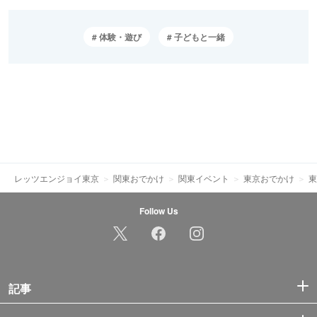
体験・遊び
子どもと一緒
レッツエンジョイ東京
関東おでかけ
関東イベント
東京おでかけ
東
Follow Us
記事