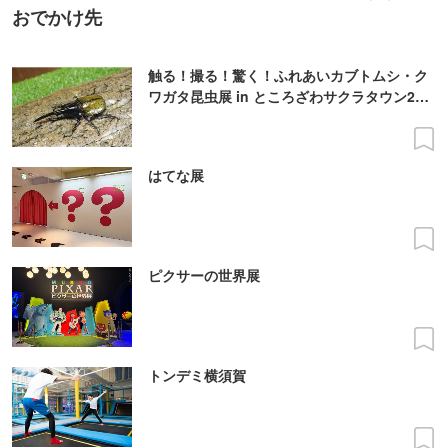
おでかけ先
触る！撮る！驚く！ふれあいカブトムシ・ク
ワガタ昆虫展 in ところざわサクラタウン202
6夏
はてな展
ピクサーの世界展
トンデミ横須賀