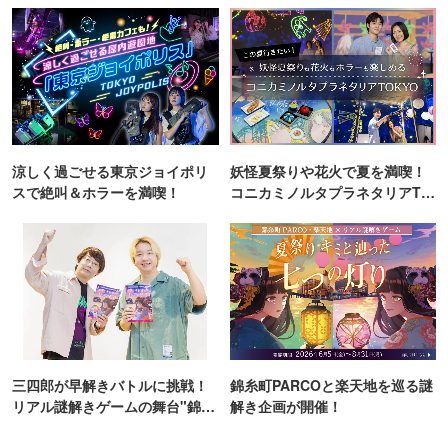
涼しく過ごせる東京ジョイポリ
妖怪夏祭りや花火で夏を満喫！
スで絶叫＆ホラーを満喫！
コニカミノルタプラネタリアTO
KYO
三四郎が早解きバトルに挑戦！
錦糸町PARCOと楽天地を巡る謎
リアル謎解きゲームの舞台"錦糸
解き企画が開催！
町PARCO・楽天地"を巡る！