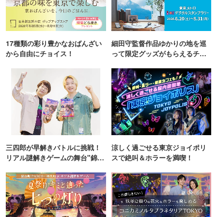
17種類の彩り豊かなおばんざい
細田守監督作品ゆかりの地を巡
から自由にチョイス！
って限定グッズがもらえるチャ
ンス！
三四郎が早解きバトルに挑戦！
涼しく過ごせる東京ジョイポリ
リアル謎解きゲームの舞台"錦糸
スで絶叫＆ホラーを満喫！
町PARCO・楽天地"を巡る！