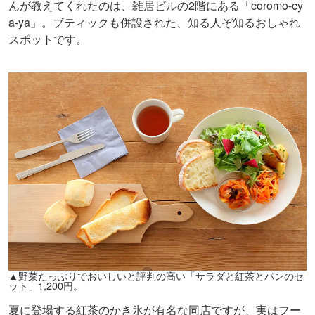
んが教えてくれたのは、雑居ビルの2階にある「coromo-cy
a-ya」。ブティックも併設された、知る人ぞ知るおしゃれ
スポットです。
▲野菜たっぷりでおいしいと評判の高い「サラダと紅茶とパンのセ
ット」1,200円。
夏に登場する紅茶のかき氷が有名な同店ですが、実はフー