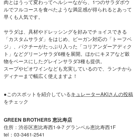
肉とはうって変わってヘルシーながら、1つのサラダボウ
ルでフルコースを食べたような満足感が得られるとあって
早くも人気です。
サラダは、具材やドレッシングを好みでチョイスできる
「カスタムサラダ」をはじめ、ビーガン対応の「トーフベ
ジ」、パクチーがたっぷり入った「コリアンダーアディク
ト」などグリーンサラダ6種を展開。ほかにキヌアなど穀
物をベースにしたグレインサラダ3種も提供。
スープやビオワインなども充実しているので、ランチから
ディナーまで幅広く使えますよ！
●このスポットを紹介している
キュレーターAKIさんの投稿
をチェック
GREEN BROTHERS 恵比寿店
住所：渋谷区恵比寿西1-9-7 グランベル恵比寿西1F
tel：03-3461-2541