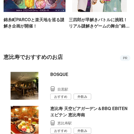
錦糸町PARCOと楽天地を巡る謎
三四郎が早解きバトルに挑戦！
解き企画が開催！
リアル謎解きゲームの舞台"錦糸
町PARCO・楽天地"を巡る！
恵比寿でおすすめのお店
PR
BOSQUE
目黒駅
おすすめ
外飲み
恵比寿 天空ビアガーデン＆BBQ EBITEN
エビテン 恵比寿南
恵比寿駅
おすすめ
外飲み