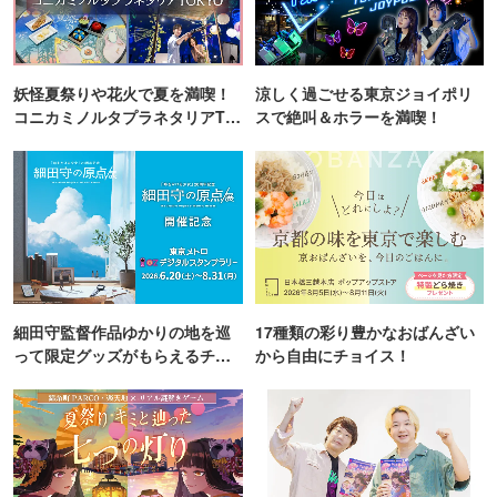
妖怪夏祭りや花火で夏を満喫！
涼しく過ごせる東京ジョイポリ
コニカミノルタプラネタリアTO
スで絶叫＆ホラーを満喫！
KYO
細田守監督作品ゆかりの地を巡
17種類の彩り豊かなおばんざい
って限定グッズがもらえるチャ
から自由にチョイス！
ンス！