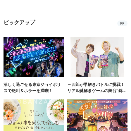
ピックアップ
PR
涼しく過ごせる東京ジョイポリ
三四郎が早解きバトルに挑戦！
スで絶叫＆ホラーを満喫！
リアル謎解きゲームの舞台"錦糸
町PARCO・楽天地"を巡る！