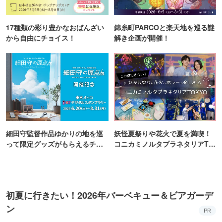
17種類の彩り豊かなおばんざい
錦糸町PARCOと楽天地を巡る謎
から自由にチョイス！
解き企画が開催！
細田守監督作品ゆかりの地を巡
妖怪夏祭りや花火で夏を満喫！
って限定グッズがもらえるチャ
コニカミノルタプラネタリアTO
ンス！
KYO
初夏に行きたい！2026年バーベキュー＆ビアガーデ
ン
PR