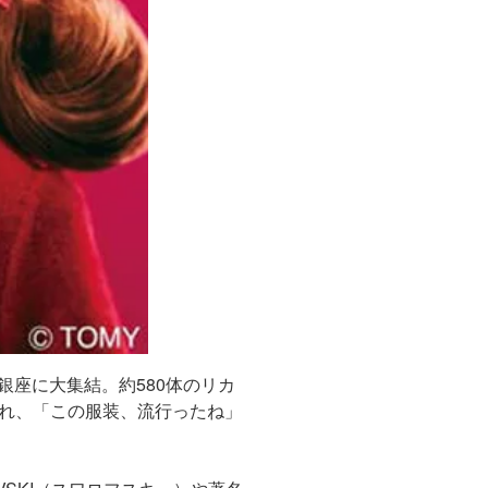
銀座に大集結。約580体のリカ
れ、「この服装、流行ったね」