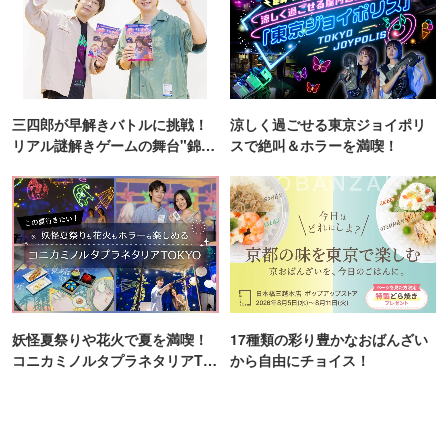
三四郎が早解きバトルに挑戦！
涼しく過ごせる東京ジョイポリ
リアル謎解きゲームの舞台"錦糸
スで絶叫＆ホラーを満喫！
町PARCO・楽天地"を巡る！
妖怪夏祭りや花火で夏を満喫！
17種類の彩り豊かなおばんざい
コニカミノルタプラネタリアTO
から自由にチョイス！
KYO