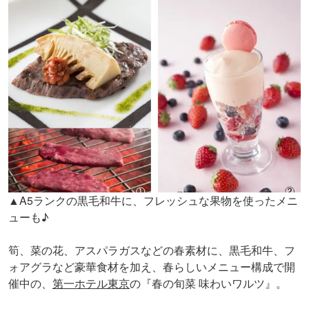
▲A5ランクの黒毛和牛に、フレッシュな果物を使ったメニ
ューも♪
筍、菜の花、アスパラガスなどの春素材に、黒毛和牛、フ
ォアグラなど豪華食材を加え、春らしいメニュー構成で開
催中の、
第一ホテル東京
の『春の旬菜 味わいワルツ』。