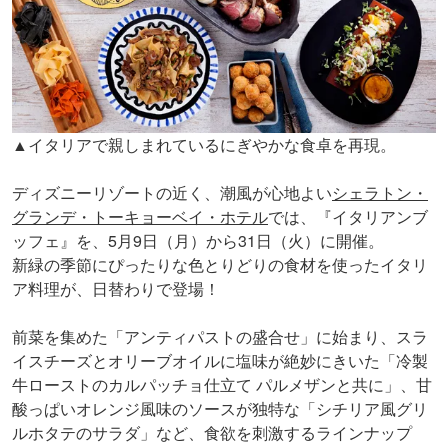
▲イタリアで親しまれているにぎやかな食卓を再現。
ディズニーリゾートの近く、潮風が心地よい
シェラトン・
グランデ・トーキョーベイ・ホテル
では、『イタリアンブ
ッフェ』を、5月9日（月）から31日（火）に開催。
新緑の季節にぴったりな色とりどりの食材を使ったイタリ
ア料理が、日替わりで登場！
前菜を集めた「アンティパストの盛合せ」に始まり、スラ
イスチーズとオリーブオイルに塩味が絶妙にきいた「冷製
牛ローストのカルパッチョ仕立て パルメザンと共に」、甘
酸っぱいオレンジ風味のソースが独特な「シチリア風グリ
ルホタテのサラダ」など、食欲を刺激するラインナップ