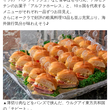
チンのお菓子「アルファホーレス」と、10ヵ国を代表する
メニューがそれぞれ一品ずつお目見え。
さらにオークラで好評の欧風料理13品も並ぶ充実ぶり。海
外旅行気分が味わえそう♪
▲薄切り肉などをバンズで挟んだ、ウルグアイ東方共和国
の「チビート」。