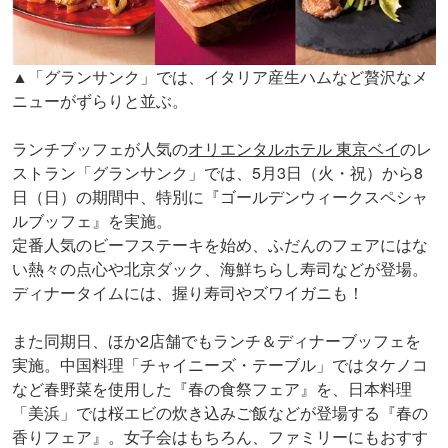
▲「グランサンク」では、イタリア産生ハムなど贅沢なメ
ニューがずらりと並ぶ。
ランチブッフェが人気の
オリエンタルホテル 東京ベイ
のレ
ストラン「グランサンク」では、5月3日（火・祝）から8
日（日）の期間中、特別に『ゴールデンウィークスペシャ
ルブッフェ』を実施。
定番人気のビーフステーキを始め、ふだんのフェアにはな
い熱々の点心や北京ダック、海鮮ちらし寿司などが登場。
ディナータイムには、握り寿司やズワイガニも！
また同期日、ほか2店舗でもランチ＆ディナーブッフェを
実施。中国料理「チャイニーズ・テーブル」ではタケノコ
など春野菜を使用した『春の食祭フェア』を、日本料理
「美浜」では桜エビの炊き込みご飯などが登場する『春の
香りフェア』。女子会はもちろん、ファミリーにもおすす