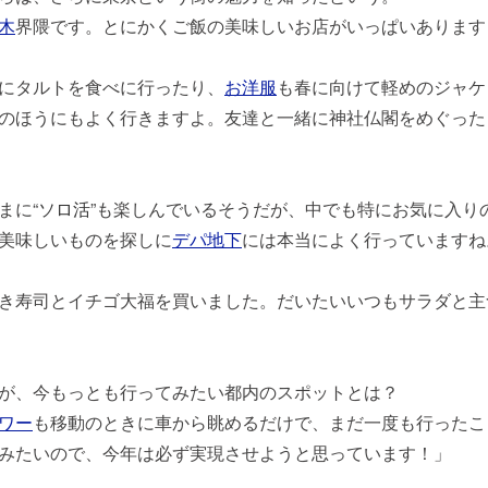
木
界隈です。とにかくご飯の美味しいお店がいっぱいあります
にタルトを食べに行ったり、
お洋服
も春に向けて軽めのジャケ
のほうにもよく行きますよ。友達と一緒に神社仏閣をめぐった
まに“
ソロ活
”も楽しんでいるそうだが、中でも特にお気に入り
美味しいものを探しに
デパ地下
には本当によく行っていますね
き寿司とイチゴ大福を買いました。だいたいいつもサラダと主
が、今もっとも行ってみたい都内のスポットとは？
ワー
も移動のときに車から眺めるだけで、まだ一度も行ったこ
みたいので、今年は必ず実現させようと思っています！」