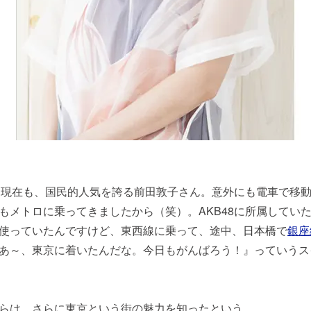
た現在も、国民的人気を誇る前田敦子さん。意外にも電車で移
もメトロに乗ってきましたから（笑）。AKB48に所属してい
使っていたんですけど、東西線に乗って、途中、
日本橋
で
銀座
あ～、東京に着いたんだな。今日もがんばろう！』っていうス
らは、さらに東京という街の魅力を知ったという。