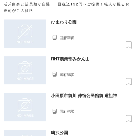
活〆白身と活貝類が自慢! 一皿税込132円〜ご提供！職人が握るお
寿司がこの価格!
ひまわり公園
国府津駅
RHT農業部みかん山
国府津駅
小田原市前川 仲宿公民館前 道祖神
国府津駅
鳴沢公園