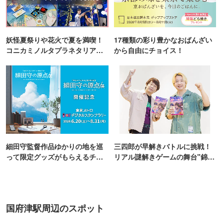
妖怪夏祭りや花火で夏を満喫！
17種類の彩り豊かなおばんざい
コニカミノルタプラネタリア
から自由にチョイス！
TOKYO
細田守監督作品ゆかりの地を巡
三四郎が早解きバトルに挑戦！
って限定グッズがもらえるチャ
リアル謎解きゲームの舞台"錦糸
ンス！
町PARCO・楽天地"を巡る！
国府津駅周辺のスポット