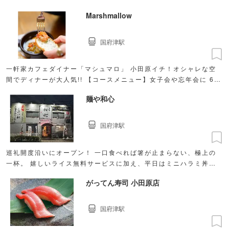
Marshmallow
国府津駅
一軒家カフェダイナー「マシュマロ」 小田原イチ！オシャレな空
間でディナーが大人気!! 【コースメニュー】女子会や忘年会に 6品
2,200円
麺や和心
国府津駅
巡礼開度沿いにオープン！ 一口食べれば箸が止まらない、極上の
一杯。 嬉しいライス無料サービスに加え、平日はミニハラミ丼な
ど、 メニューも大充実♪
がってん寿司 小田原店
国府津駅