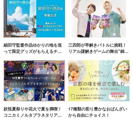
細田守監督作品ゆかりの地を巡
三四郎が早解きバトルに挑戦！
って限定グッズがもらえるチャ
リアル謎解きゲームの舞台"錦糸
ンス！
町PARCO・楽天地"を巡る！
妖怪夏祭りや花火で夏を満喫！
17種類の彩り豊かなおばんざい
コニカミノルタプラネタリア
から自由にチョイス！
TOKYO