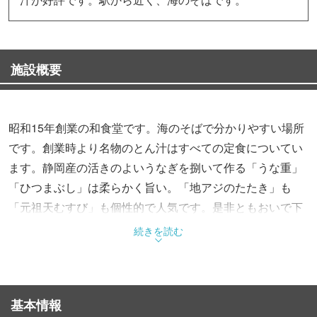
施設概要
昭和15年創業の和食堂です。海のそばで分かりやすい場所
です。創業時より名物のとん汁はすべての定食についてい
ます。静岡産の活きのよいうなぎを捌いて作る「うな重」
「ひつまぶし」は柔らかく旨い。「地アジのたたき」も
「元祖天むすび」も個性的で人気です。是非ともおいで下
さい。お待ち申し上げております。
続きを読む
基本情報