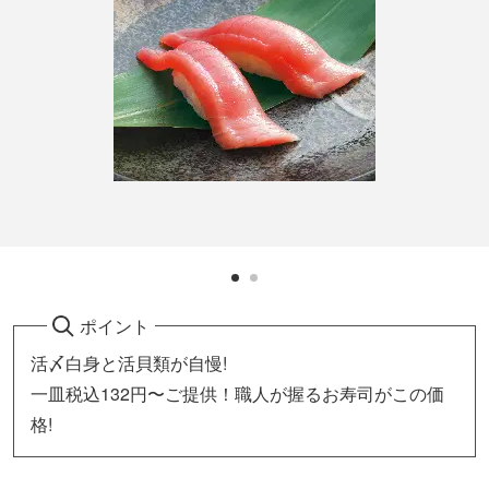
ポイント
活〆白身と活貝類が自慢!
一皿税込132円〜ご提供！職人が握るお寿司がこの価
格!