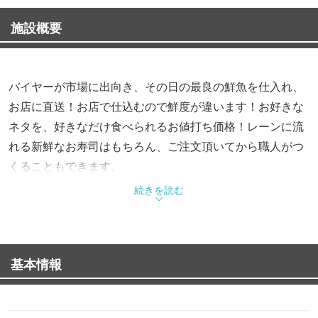
施設概要
バイヤーが市場に出向き、その日の最良の鮮魚を仕入れ、
お店に直送！お店で仕込むので鮮度が違います！お好きな
ネタを、好きなだけ食べられるお値打ち価格！レーンに流
れる新鮮なお寿司はもちろん、ご注文頂いてから職人がつ
くることもできます。
毎日変わるおすすめネタはご来店してからのお楽しみ♪お
続きを読む
寿司だけでなく、おつまみも充実しております。日替わり
のおすすめや、自慢の品が目白押しです！
基本情報