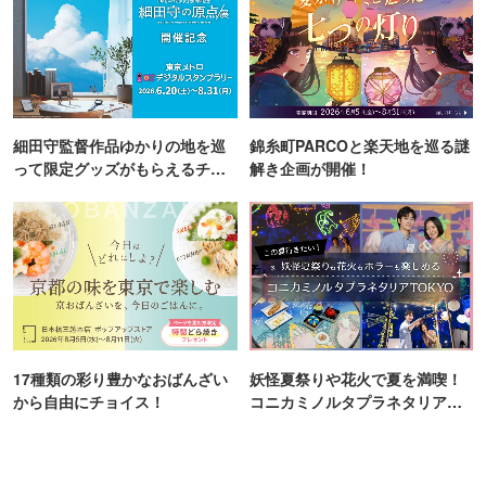
細田守監督作品ゆかりの地を巡
錦糸町PARCOと楽天地を巡る謎
って限定グッズがもらえるチャ
解き企画が開催！
ンス！
17種類の彩り豊かなおばんざい
妖怪夏祭りや花火で夏を満喫！
から自由にチョイス！
コニカミノルタプラネタリア
TOKYO