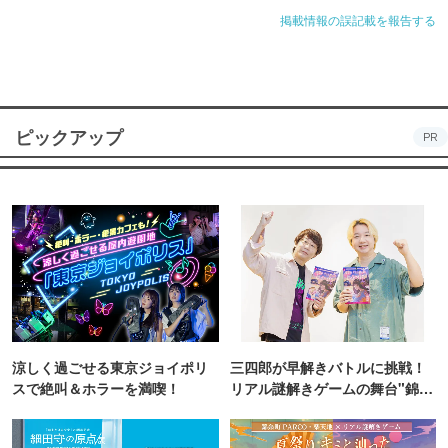
掲載情報の誤記載を報告する
ピックアップ
PR
涼しく過ごせる東京ジョイポリ
三四郎が早解きバトルに挑戦！
スで絶叫＆ホラーを満喫！
リアル謎解きゲームの舞台"錦糸
町PARCO・楽天地"を巡る！