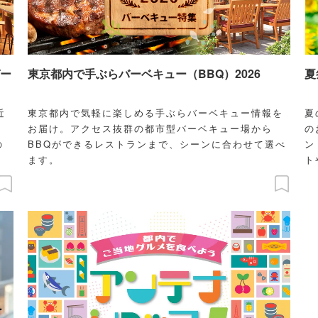
ー
東京都内で手ぶらバーベキュー（BBQ）2026
夏
近
東京都内で気軽に楽しめる手ぶらバーベキュー情報を
夏
お届け。アクセス抜群の都市型バーベキュー場から
の
の
BBQができるレストランまで、シーンに合わせて選べ
ン
ます。
ト
う