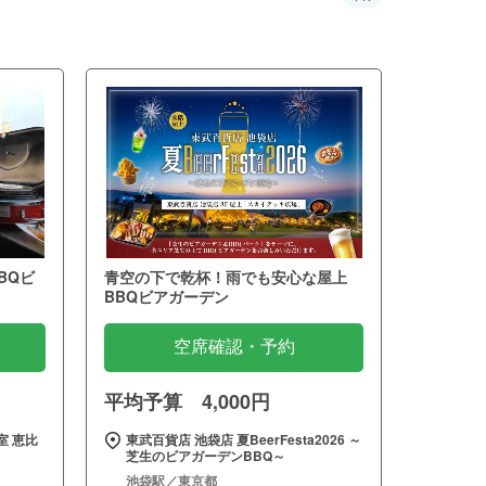
BQビ
青空の下で乾杯！雨でも安心な屋上
BBQビアガーデン
空席確認・予約
平均予算 4,000円
室 恵比
東武百貨店 池袋店 夏BeerFesta2026 ～
芝生のビアガーデンBBQ～
池袋駅／東京都