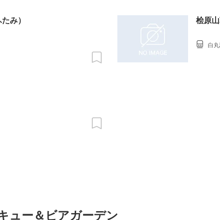
ふたみ）
桧原山
白丸
ベキュー＆ビアガーデン