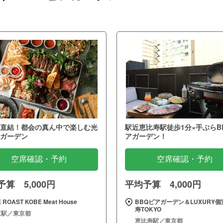
直結！都会の真ん中で楽しむ光
駅近恵比寿駅徒歩1分×手ぶらB
ガーデン
アガーデン！
空席確認・予約
空席確認・予約
算 5,000円
平均予算 4,000円
 ROAST KOBE Meat House
BBQビアガーデン＆LUXURY個
寿TOKYO
京駅／東京都
恵比寿駅／東京都