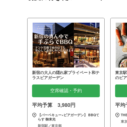
新宿の大人の隠れ家プライベート和テ
東京駅
ラスビアガーデン
のビア
空席確認・予約
平均予算 3,980円
平均予
【バーベキュー×ビアガーデン】 BBQて
THE
らす 御来光
東
新宿駅／東京都