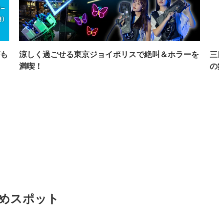
も
涼しく過ごせる東京ジョイポリスで絶叫＆ホラーを
三
満喫！
の
すめスポット